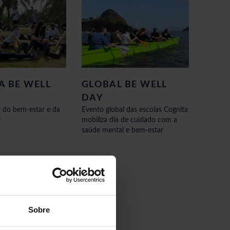
A BE WELL
GLOBAL BE WELL
DAY
r do bem-estar e da
Evento global das escolas Cognita
l
mobiliza dia de cuidado com a
saúde mental e bem-estar
Sobre