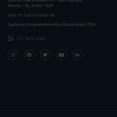
Rua Cel. João Brandão 95 – São Francisco
Niterói – RJ, 24365-060
CNPJ: 07.528.125/0001-38
Gaylussac Empreendimentos Educacionais LTDA
(21) 2612-4000