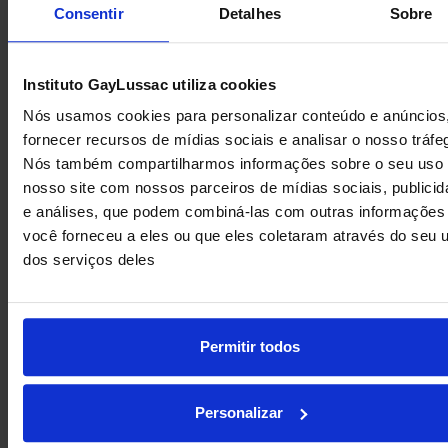
Consentir
Detalhes
Sobre
Instituto GayLussac utiliza cookies
Nós usamos cookies para personalizar conteúdo e anúncios
fornecer recursos de mídias sociais e analisar o nosso tráfe
Nós também compartilharmos informações sobre o seu uso
nosso site com nossos parceiros de mídias sociais, publici
MODELO DIPLOMÁTICO DO
e análises, que podem combiná-las com outras informações
GAYLUSSAC
você forneceu a eles ou que eles coletaram através do seu 
Simulação do Modelo Diplomático estimula a retórica e o
dos serviços deles
domínio da política externa Durante três dias, o Colégio
GayLussac se transformou em um verdadeiro centro
diplomático com a realização do
Permitir todos
Personalizar