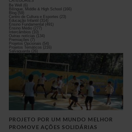
CATEGORIES
Be Well
(6)
Bilíngue, Middle & High School
(166)
Blog
(59)
Centro de Cultura e Esportes
(23)
Educação Infantil
(314)
Ensino Fundamental
(491)
Ensino Médio
(277)
Intercâmbios
(10)
Outras notícias
(134)
Premiações
(7)
Projetos Opcionais
(54)
Projetos Temáticos
(216)
Salvaguarda
(26)
PROJETO POR UM MUNDO MELHOR
PROMOVE AÇÕES SOLIDÁRIAS