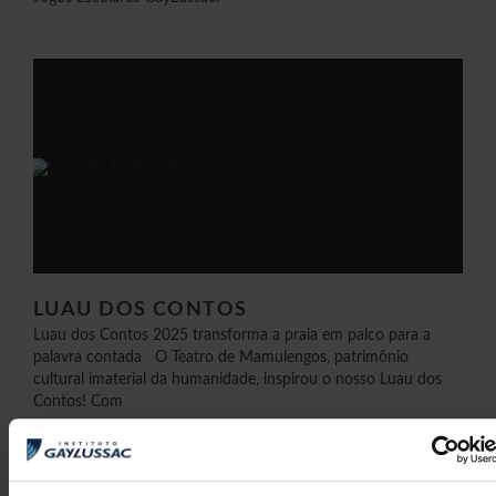
LUAU DOS CONTOS
Luau dos Contos 2025 transforma a praia em palco para a
palavra contada O Teatro de Mamulengos, patrimônio
cultural imaterial da humanidade, inspirou o nosso Luau dos
Contos! Com