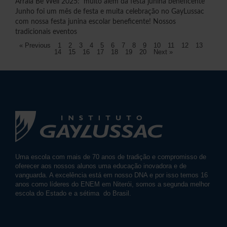
Arraiá Be Well 2025: muito além da festa junina beneficente
Junho foi um mês de festa e muita celebração no GayLussac
com nossa festa junina escolar beneficente! Nossos
tradicionais eventos
« Previous
1
2
3
4
5
6
7
8
9
10
11
12
13
14
15
16
17
18
19
20
Next »
Uma escola com mais de 70 anos de tradição e compromisso de
oferecer aos nossos alunos uma educação inovadora e de
vanguarda. A excelência está em nosso DNA e por isso temos 16
anos como líderes do ENEM em Niterói, somos a segunda melhor
escola do Estado e a sétima do Brasil.