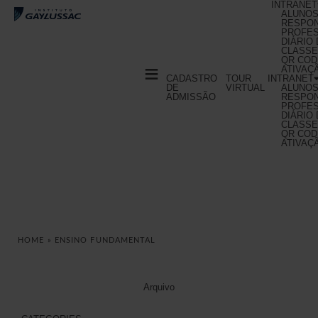
INTRANET
ALUNOS
RESPO
PROFE
DIÁRIO
CADASTRO 
TOUR 
CLASS
DE 
VIRTUAL 
QR COD
≡
ADMISSÃO
ATIVAÇ
CADASTRO 
TOUR 
INTRANET
DE 
VIRTUAL 
ALUNOS
ADMISSÃO
RESPO
PROFE
DIÁRIO
CLASS
QR COD
ATIVAÇ
HOME
»
ENSINO FUNDAMENTAL
Arquivo