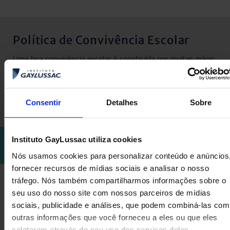
Política de Convivência Escolar
Uma boa convivência escolar é construída por muitas mãos:
alunos, pais e equipe têm o direito de ser respeitados, mas
também o dever de garantir a manutenção da boa
convivência.
Consentir
Detalhes
Sobre
Consulte aqui o nosso manual de convivência:
ACESSAR O
Instituto GayLussac utiliza cookies
DOCUMENTO
Nós usamos cookies para personalizar conteúdo e anúncios
fornecer recursos de mídias sociais e analisar o nosso
tráfego. Nós também compartilharmos informações sobre o
seu uso do nosso site com nossos parceiros de mídias
Regimento Escolar
sociais, publicidade e análises, que podem combiná-las com
Conheça as disposições vigentes sobre as nossas estruturas
outras informações que você forneceu a eles ou que eles
didático-pedagógica, administrativa e disciplinar.
coletaram através do seu uso dos serviços deles