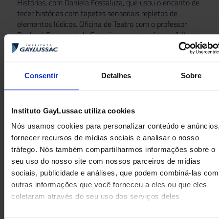
Histórias, com Daniela Fossaluza, que usou o encanto de
tecer histórias com tapetes sensoriais repletos de
elementos lúdicos. Oficina de Teatro com o professor
Raphael Pompeu e de Capoeira, com o professor Aritana
também fizeram parte da programação.
Muita diversão para iniciar as aulas com gostinho de
GayLussac Jardim.
Consentir
Detalhes
Sobre
Instituto GayLussac utiliza cookies
Nós usamos cookies para personalizar conteúdo e anúncios
fornecer recursos de mídias sociais e analisar o nosso
tráfego. Nós também compartilharmos informações sobre o
seu uso do nosso site com nossos parceiros de mídias
sociais, publicidade e análises, que podem combiná-las com
outras informações que você forneceu a eles ou que eles
coletaram através do seu uso dos serviços deles