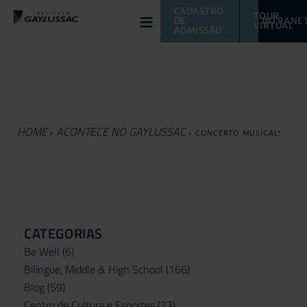
≡
CADASTRO 
TOUR 
DE 
INTRANE
VIRTUAL 
ADMISSÃO
HOME
ACONTECE NO GAYLUSSAC
»
»
CONCERTO MUSICAL!
CATEGORIAS
Be Well
(6)
Bilíngue, Middle & High School
(166)
Blog
(59)
Centro de Cultura e Esportes
(23)