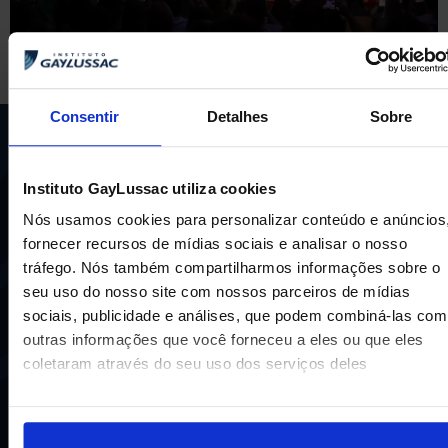
Consentir
Detalhes
Sobre
Instituto GayLussac utiliza cookies
Nós usamos cookies para personalizar conteúdo e anúncios
fornecer recursos de mídias sociais e analisar o nosso
tráfego. Nós também compartilharmos informações sobre o
Uma escola com mais de 70 anos de tradição e
seu uso do nosso site com nossos parceiros de mídias
compromisso de oferecer aos nossos alunos uma
sociais, publicidade e análises, que podem combiná-las com
educação inovadora e de vanguarda. A excelência está em
outras informações que você forneceu a eles ou que eles
nosso DNA e por isso temos 16 anos como líderes do
ENEM em Niterói, somos a segunda melhor escola do
coletaram através do seu uso dos serviços deles
Estado e a sétima do Brasil.