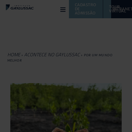
≡
CADASTRO 
TOUR 
DE 
INTRANE
VIRTUAL 
ADMISSÃO
HOME
ACONTECE NO GAYLUSSAC
»
»
POR UM MUNDO
MELHOR