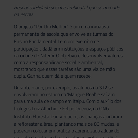
Responsabilidade social e ambiental que se aprende
na escola
O projeto
“Por Um Melhor”
é um uma iniciativa
permanente da escola que envolve as turmas do
Ensino Fundamental
I em um exercício de
participação cidadã em instituições e espaços públicos
da cidade de Niterói. O objetivo é desenvolver valores
como a responsabilidade social e ambiental,
mostrando que essas tarefas são uma via de mão
dupla. Ganha quem dá e quem recebe.
Durante o ano, por exemplo, os alunos da 3T2 se
envolveram no estudo do ‘Mangue Real’ e saíram
para uma aula de campo em Itaipu. Com o auxílio dos
biólogos Luiz Allochio e Felipe Queiroz, da
ONG
Instituto Floresta Darcy Ribeiro
, as crianças ajudaram
a reflorestar a área, plantando mais de 80 mudas, e
puderam colocar em prática o aprendizado adquirido
em sala de aula. Ao final, os alunos visitaram o 5 °