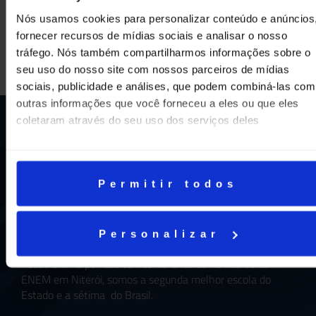
Nós usamos cookies para personalizar conteúdo e anúncios
Curiosos por Natureza
Concerto Musical!
fornecer recursos de mídias sociais e analisar o nosso
tráfego. Nós também compartilharmos informações sobre o
seu uso do nosso site com nossos parceiros de mídias
sociais, publicidade e análises, que podem combiná-las com
outras informações que você forneceu a eles ou que eles
coletaram através do seu uso dos serviços deles
Permitir todos
Uma escola com mais de 70 anos de tradição e
compromisso de oferecer aos nossos alunos uma
Personalizar
educação inovadora e de vanguarda. A excelência está em
nosso DNA e por isso temos 16 anos como líderes do
ENEM em Niterói, somos a segunda melhor escola do
Estado e a sétima do Brasil.