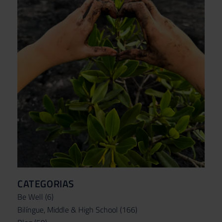
CATEGORIAS
Be Well
(6)
Bilíngue, Middle & High School
(166)