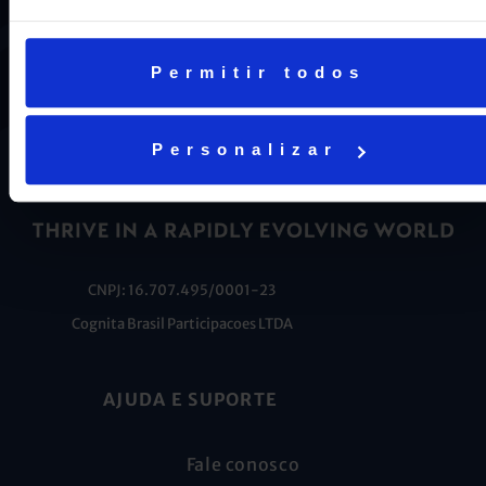
nosso DNA e por isso temos 16 anos como líderes do
ENEM em Niterói, somos a segunda melhor escola do
Estado e a sétima do Brasil.
Permitir todos
Personalizar
CNPJ: 16.707.495/0001-23
Cognita Brasil Participacoes LTDA
AJUDA E SUPORTE
Fale conosco