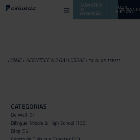
≡
CADASTRO 
TOUR 
DE 
INTRANE
VIRTUAL 
ADMISSÃO
HOME
ACONTECE NO GAYLUSSAC
»
»
TRICK OR TREAT?
CATEGORIAS
Be Well
(6)
Bilíngue, Middle & High School
(166)
Blog
(59)
Centro de Cultura e Esportes
(23)