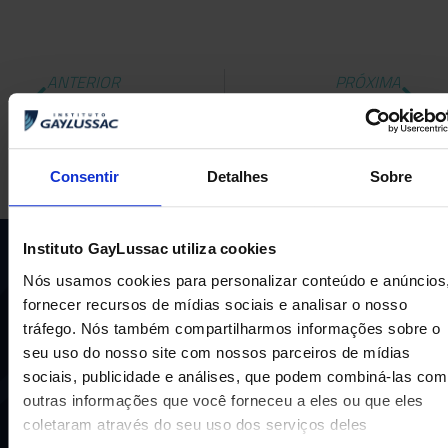
ANTERIOR
PRÓXIMA
Concerto Musical!
Graduation Ceremony in Bilingue Lower!
Consentir
Detalhes
Sobre
Instituto GayLussac utiliza cookies
Nós usamos cookies para personalizar conteúdo e anúncios
fornecer recursos de mídias sociais e analisar o nosso
tráfego. Nós também compartilharmos informações sobre o
seu uso do nosso site com nossos parceiros de mídias
sociais, publicidade e análises, que podem combiná-las com
Uma escola com mais de 70 anos de tradição e
outras informações que você forneceu a eles ou que eles
compromisso de oferecer aos nossos alunos uma
coletaram através do seu uso dos serviços deles
educação inovadora e de vanguarda. A excelência está em