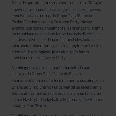
A fim de aproximar nossos alunos do projeto
Bilíngue
Lower
da tradicional festa anglo-saxã do Haloween,
envolvemos as turmas do Grupo 2 ao 5º ano do
Ensino Fundamental
na
Costume Party
. Nesse
evento, que ocorre anualmente, as crianças tiveram a
oportunidade de vestir as fantasias mais divertidas e
criativas, além de participar de atividades lúdicas e
brincadeiras vivenciando a
cultura anglo-saxã
muito
além da língua inglesa. Já os alunos do
foram
envolvidos no Halloween Party.
No Bilíngue, a parte da manhã foi voltada para as
crianças do
Grupo 2 ao 1º ano do Ensino
Fundamental
. Já a noite foi o momento dos alunos do
2º ano ao 5º do
Ensino Fundamental
se divertirem e
desfilarem as fantasias na escola, além de brincarem
com o
Flashlight Dodgeball
, a
Mystery Scape Room
e
o Karaokê no Teatro.
No Bilíngue Middle os estudantes puderam desfilar as