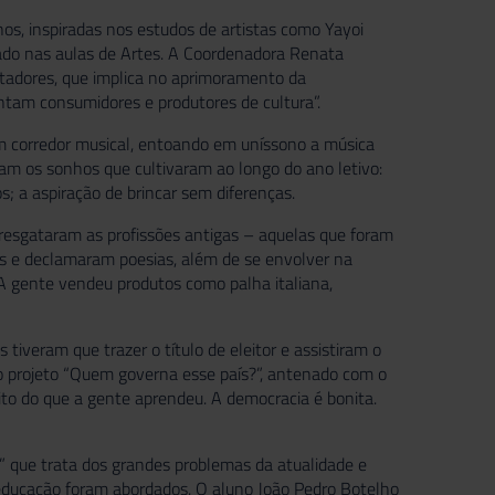
os, inspiradas nos estudos de artistas como Yayoi
do nas aulas de Artes. A Coordenadora Renata
ctadores, que implica no aprimoramento da
intam consumidores e produtores de cultura”.
m corredor musical, entoando em uníssono a música
ram os sonhos que cultivaram ao longo do ano letivo:
s; a aspiração de brincar sem diferenças.
resgataram as profissões antigas – aquelas que foram
es e declamaram poesias, além de se envolver na
“A gente vendeu produtos como palha italiana,
tiveram que trazer o título de eleitor e assistiram o
 do projeto “Quem governa esse país?”, antenado com o
uito do que a gente aprendeu. A democracia é bonita.
 que trata dos grandes problemas da atualidade e
 educação foram abordados. O aluno João Pedro Botelho