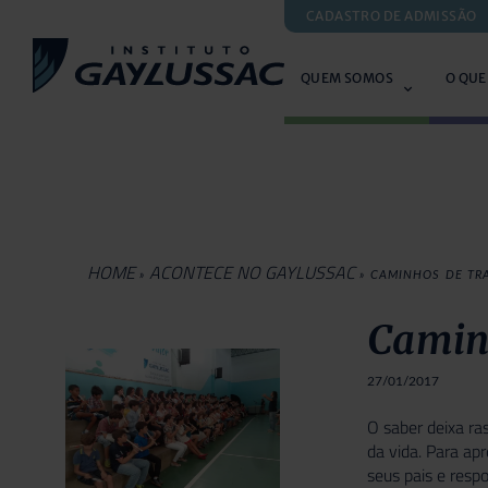
CADASTRO DE ADMISSÃO
QUEM SOMOS
O QUE
HOME
ACONTECE NO GAYLUSSAC
»
»
CAMINHOS DE TR
Camin
27/01/2017
O saber deixa ra
da vida. Para ap
seus pais e resp