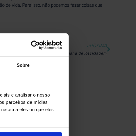
o de vida. Para isso, não podemos fazer coisas que
PRÓXIMA
Semana de Reciclagem
Sobre
iais e analisar o nosso
os parceiros de mídias
rneceu a eles ou que eles