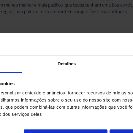
um mundo melhor e mais pacífico, que todos tenham uma boa condiçã
regras, não poluir o meio ambiente e sempre fazer boas atitudes”.
r um sonho
Detalhes
cookies
sonalizar conteúdo e anúncios, fornecer recursos de mídias soc
ilharmos informações sobre o seu uso do nosso site com noss
ises, que podem combiná-las com outras informações que você fo
o dos serviços deles