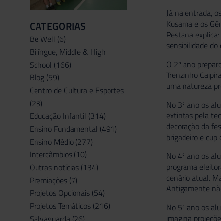
Já na entrada, o
Kusama e os Gêm
CATEGORIAS
Pestana explica:
Be Well
(6)
sensibilidade do
Bilíngue, Middle & High
O 2º ano prepar
School
(166)
Trenzinho Caipir
Blog
(59)
uma natureza pre
Centro de Cultura e Esportes
(23)
No 3º ano os alu
extintas pela te
Educação Infantil
(314)
decoração da fes
Ensino Fundamental
(491)
brigadeiro e cup 
Ensino Médio
(277)
Intercâmbios
(10)
No 4º ano os alu
programa eleitor
Outras notícias
(134)
cenário atual. M
Premiações
(7)
Antigamente não 
Projetos Opcionais
(54)
Projetos Temáticos
(216)
No 5º ano os al
imagina projeçõe
Salvaguarda
(26)