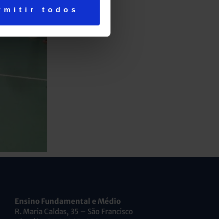
rmitir todos
Ensino Fundamental e Médio
R. Maria Caldas, 35 – São Francisco