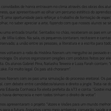
s convidados de honra entravam no clima através das obras dos alun
eos, que apresentavam ao olhar um percurso estético do aprendiza
 “É uma oportunidade para reforçar o trabalho de formação de espe
 olhar, no saber apreciar a arte, fazendo com que nossos alunos se s
ou uma entrada triunfal. Sentados no chão, receberam os pais em u
a, de Villa-Lobos. Na sala, os pequenos contaram, recitaram e canta
servada; a união entre as pessoas; a literatura e a escrita para todo
nos voltaram a roda da História fizeram um mergulho ao passado e 
cnologia. Os alunos organizaram pregões com produtos feitos por el
ta. Os alunos Gabriel Pina, Natasha Teixeira e Luiza Farah contam: 
cake. Foi muito legal. Os pais até choraram”.
nos fizeram com os pais uma simulação do processo eleitoral. Os pais 
al, com debate entre candidatos/alunos e direito a jingle. Trata-se
aria Eduarda Conhasca foi eleita prefeita da 4T3 e conta: “Gostei m
havia democracia e nem todos tinham o direito de votar”.
unos apresentaram o projeto “Vozes e Visões para um mundo melhor”
s para o futuro. Assuntos como meio ambiente, corrupção, saúde e