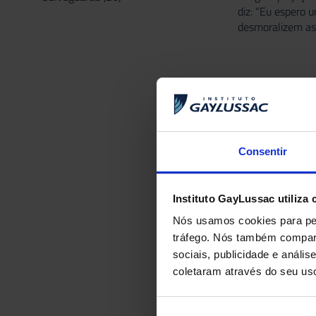
diz: “Eu espero 
desmoralizem as 
ANTERIOR
Deixa eu conta
Consentir
Instituto GayLussac utiliza 
Nós usamos cookies para per
tráfego. Nós também compart
sociais, publicidade e anál
coletaram através do seu us