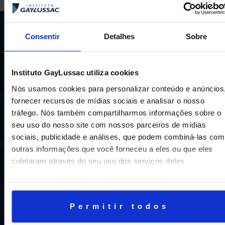
Consentir
Detalhes
Sobre
Instituto GayLussac utiliza cookies
Nós usamos cookies para personalizar conteúdo e anúncios
Uma escola com mais de 70 anos de tradição e
fornecer recursos de mídias sociais e analisar o nosso
compromisso de oferecer aos nossos alunos uma
tráfego. Nós também compartilharmos informações sobre o
educação inovadora e de vanguarda. A excelência está em
seu uso do nosso site com nossos parceiros de mídias
nosso DNA e por isso temos 16 anos como líderes do
sociais, publicidade e análises, que podem combiná-las com
ENEM em Niterói, somos a segunda melhor escola do
outras informações que você forneceu a eles ou que eles
Estado e a sétima do Brasil.
coletaram através do seu uso dos serviços deles
Permitir todos