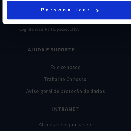
Personalizar
CNPJ: 16.707.495/0001-23
Cognita Brasil Participacoes LTDA
AJUDA E SUPORTE
Fale conosco
Trabalhe Conosco
Aviso geral de proteção de dados
INTRANET
Alunos e Responsáveis