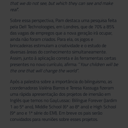
that we do not see, but which they can see and make
real
”.
Sobre essa perspectiva, Pam destaca uma pesquisa feita
pela Dell Technoloogies, em Londres, que de 70% a 85%
das vagas de empregos que a nova geração irá ocupar,
ainda não foram criados. Para ela, os jogos e
brincadeiras estimulam a criatividade e o estudo de
diversas áreas do conhecimento simultaneamente.
Assim, junto à aplicação correta e às ferramentas certas
presentes no novo currículo, afirma: “
Your children will be
the one that will change the world”
.
Após a palestra sobre a importância do bilinguismo, as
coordenadoras Valéria Barros e Teresa Kassuga fizeram
uma rápida apresentação dos projetos de imersão em
Inglês que temos no GayLussac: Bilíngue Forever (Jardim
1 ao 5º ano), Middle School (6º ao 8º ano) e High School
(9º ano e 1ª série do EM). Em breve os pais serão
convidados para reuniões sobre esses projetos.