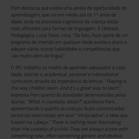
Pam destacou que existe uma janela de oportunidade de
aprendizagem, que vai em média até os 11 anos de
idade, onde os processos cognitivos da criança estão
mais aflorados para formas de linguagem. A Diretora
Pedagógica, Luiza Sassi, nota: “De fato, fazer parte de um
programa de imersão em qualquer idade auxilia o aluno a
adquirir várias outras habilidades e competências que
vão muito além da língua”.
O IPC trabalha os modos de aprender adequados a cada
idade, aliando o
academical, personal e international
curriculum
, através da importância do brincar. “
Playing is
the way children learn. And it’s a great way to learn
”,
expressa Pam quanto às atividades desenvolvidas pelos
alunos.
“What is couriosity about?
”, questiona Pam,
apresentando o quanto as crianças ficam concentradas
tentando externalizar, em seus “miniprojetos”, a ideia que
trazem na cabeça: “
There is nothing more fascinating
than the curiosity of a child.
They are always active with
something new, often something generic and obvious,