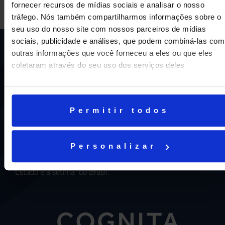
fornecer recursos de mídias sociais e analisar o nosso
tráfego. Nós também compartilharmos informações sobre o
seu uso do nosso site com nossos parceiros de mídias
sociais, publicidade e análises, que podem combiná-las com
outras informações que você forneceu a eles ou que eles
coletaram através do seu uso dos serviços deles
Permitir todos
Uma escola com mais de 70 anos de tradição e
compromisso de oferecer aos nossos alunos uma
educação inovadora e de vanguarda. A excelência está em
Personalizar
nosso DNA e por isso temos 16 anos como líderes do
ENEM em Niterói, somos a segunda melhor escola do
Estado e a sétima do Brasil.