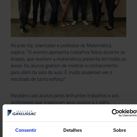
Ricardo Viz, orientador e professor de Matemática,
explica: “O evento apresenta trabalhos feitos durante as
etapas, que revelam a matemática presente em todas as
áreas. Os alunos gostam de mostrar o conhecimento
para além da sala de aula. É muito prazeroso ver o
resultado de tanto esforço”.
Parabéns aos alunos pelos brilhantes trabalhos e aos
professores que inspiraram seus pupilos a ir além.
Consentir
Detalhes
Sobre