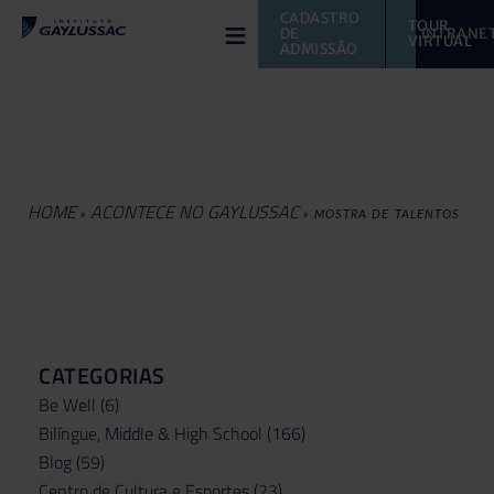
≡
CADASTRO 
TOUR 
DE 
INTRANE
VIRTUAL 
ADMISSÃO
HOME
ACONTECE NO GAYLUSSAC
»
»
MOSTRA DE TALENTOS
CATEGORIAS
Be Well
(6)
Bilíngue, Middle & High School
(166)
Blog
(59)
Centro de Cultura e Esportes
(23)