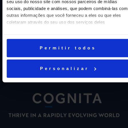
seu uso do nosso site com nossos parceiros de mídias
sociais, publicidade e análises, que podem combiná-las com
outras informações que você forneceu a eles ou que eles
coletaram através do seu uso dos serviços deles
Uma escola com mais de 70 anos de tradição e
compromisso de oferecer aos nossos alunos uma
Permitir todos
educação inovadora e de vanguarda. A excelência está em
nosso DNA e por isso temos 16 anos como líderes do
ENEM em Niterói, somos a segunda melhor escola do
Personalizar
Estado e a sétima do Brasil.