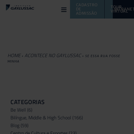
≡
CADASTRO 
TOUR 
DE 
INTRANE
VIRTUAL 
ADMISSÃO
HOME
ACONTECE NO GAYLUSSAC
»
»
SE ESSA RUA FOSSE
MINHA
CATEGORIAS
Be Well
(6)
Bilíngue, Middle & High School
(166)
Blog
(59)
Centro de Cultura e Esportes
(23)