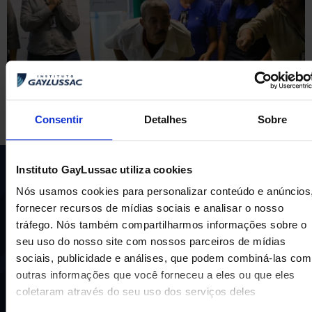
Consentir
Detalhes
Sobre
Instituto GayLussac utiliza cookies
Nós usamos cookies para personalizar conteúdo e anúncios
fornecer recursos de mídias sociais e analisar o nosso
tráfego. Nós também compartilharmos informações sobre o
seu uso do nosso site com nossos parceiros de mídias
sociais, publicidade e análises, que podem combiná-las com
Uma escola com mais de 70 anos de tradição e
outras informações que você forneceu a eles ou que eles
compromisso de oferecer aos nossos alunos uma
coletaram através do seu uso dos serviços deles
educação inovadora e de vanguarda. A excelência está em
nosso DNA e por isso temos 16 anos como líderes do