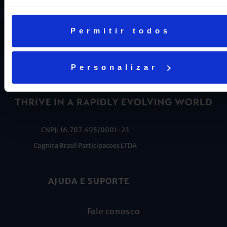
ENEM em Niterói, somos a segunda melhor escola do
Estado e a sétima do Brasil.
Permitir todos
Personalizar
CNPJ: 16.707.495/0001-23
Cognita Brasil Participacoes LTDA
AJUDA E SUPORTE
Fale conosco