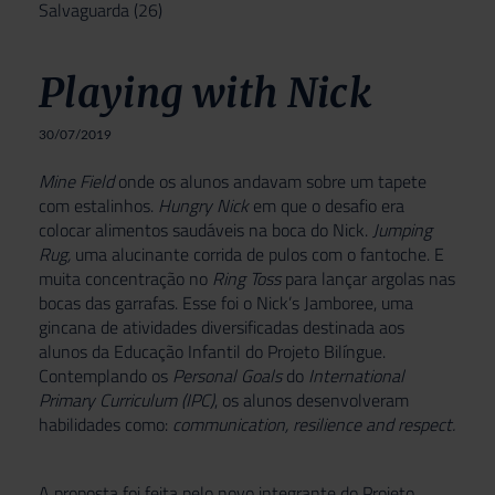
Salvaguarda
(26)
Playing with Nick
30/07/2019
Mine Field
onde os alunos andavam sobre um tapete
com estalinhos.
Hungry Nick
em que o desafio era
colocar alimentos saudáveis na boca do Nick.
Jumping
Rug,
uma alucinante corrida de pulos com o fantoche. E
muita concentração no
Ring Toss
para lançar argolas nas
bocas das garrafas. Esse foi o Nick’s Jamboree, uma
gincana de atividades diversificadas destinada aos
alunos da Educação Infantil do Projeto Bilíngue.
Contemplando os
Personal Goals
do
International
Primary Curriculum (IPC)
, os alunos desenvolveram
habilidades como:
communication, resilience and respect.
A proposta foi feita pelo novo integrante do Projeto