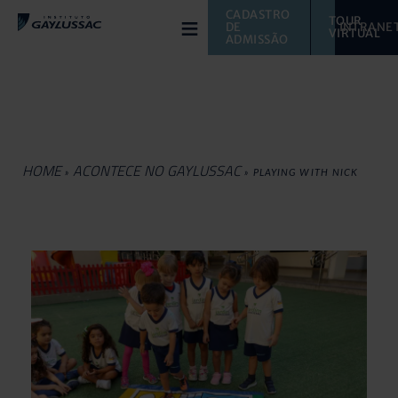
≡
CADASTRO 
TOUR 
DE 
INTRANE
VIRTUAL 
ADMISSÃO
HOME
ACONTECE NO GAYLUSSAC
»
»
PLAYING WITH NICK