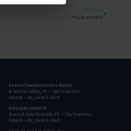
PRÓXIMA
Playing with Nick
Ensino Fundamental e Médio
R. Maria Caldas, 35 – São Francisco
Niterói – RJ, 24365-050
Educação Infantil
Rua Cel. João Brandão 95 – São Francisco
Niterói – RJ, 24365-060