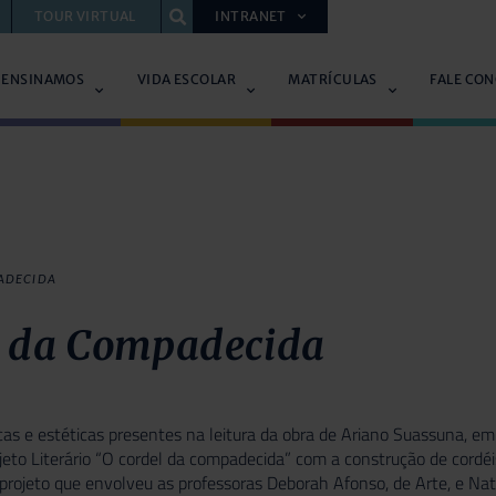
TOUR VIRTUAL
INTRANET
 ENSINAMOS
VIDA ESCOLAR
MATRÍCULAS
FALE CO
ADECIDA
l da Compadecida
icas e estéticas presentes na leitura da obra de Ariano Suassuna, em
ojeto Literário “O cordel da compadecida” com a construção de cordé
o projeto que envolveu as professoras Deborah Afonso, de Arte, e Nath