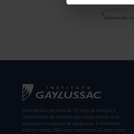
ANTERIOR
Descobertas no 
Uma escola com mais de 70 anos de tradição e
compromisso de oferecer aos nossos alunos uma
educação inovadora e de vanguarda. A excelência
está em nosso DNA e por isso temos 16 anos como