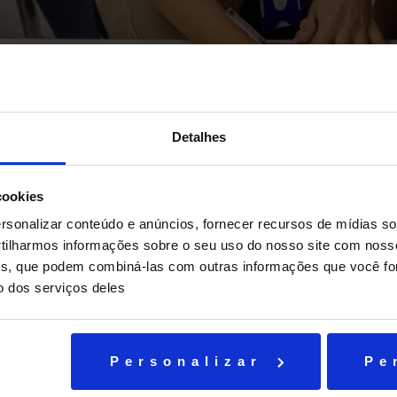
Detalhes
cookies
tuguês os alunos fizeram cordéis com temas nacionais em que as crí
sonalizar conteúdo e anúncios, fornecer recursos de mídias soc
s. Dentre os assuntos tratados havia: racismo, desigualdade social, 
ilharmos informações sobre o seu uso do nosso site com noss
ssociada aos pecados.
ises, que podem combiná-las com outras informações que você fo
o dos serviços deles
halie Vlcek explica: “A ideia é expor as produções durante o mês li
m os alunos, professores e pais que entrarem lá serão surpreendidos p
Personalizar
Pe