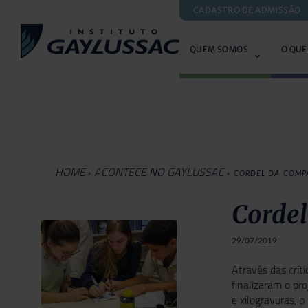
CADASTRO DE ADMISSÃO
QUEM SOMOS
O QUE
HOME
ACONTECE NO GAYLUSSAC
»
»
CORDEL DA COMP
Corde
29/07/2019
Através das crít
finalizaram o pr
e xilogravuras, 