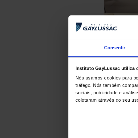
Consentir
Instituto GayLussac utiliza 
Nas aulas de Por
Nós usamos cookies para per
foram atualizada
tráfego. Nós também compart
seca e a culpa a
sociais, publicidade e anál
coletaram através do seu us
A professora Nat
biblioteca. Assi