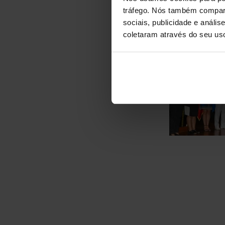
externos, como u
tráfego. Nós também compart
dos alunos. É cl
sociais, publicidade e anál
muito orgulhosos
crônica e com a
coletaram através do seu us
escrita é contínuo