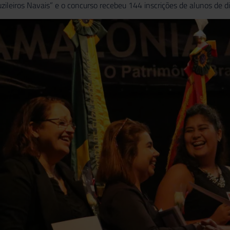
uzileiros Navais” e o concurso recebeu 144 inscrições de alunos de di