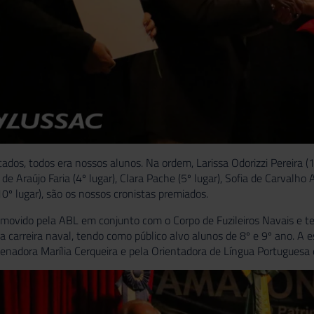
ados, todos era nossos alunos. Na ordem, Larissa Odorizzi Pereira (1
r de Araújo Faria (4º lugar), Clara Pache (5º lugar), Sofia de Carvalh
10º lugar), são os nossos cronistas premiados.
movido pela ABL em conjunto com o Corpo de Fuzileiros Navais e tem
a carreira naval, tendo como público alvo alunos de 8º e 9º ano. A e
denadora Marília Cerqueira e pela Orientadora de Língua Portuguesa e 