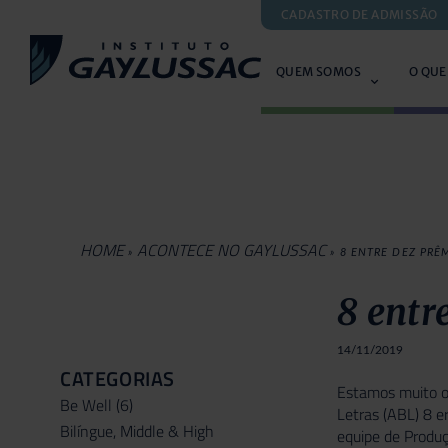
CADASTRO DE ADMISSÃO
QUEM SOMOS
O QUE
HOME
ACONTECE NO GAYLUSSAC
»
»
8 ENTRE DEZ PRÊ
8 entr
14/11/2019
CATEGORIAS
Estamos muito or
Be Well
(6)
Letras (ABL) 8 e
Bilíngue, Middle & High
equipe de Produç