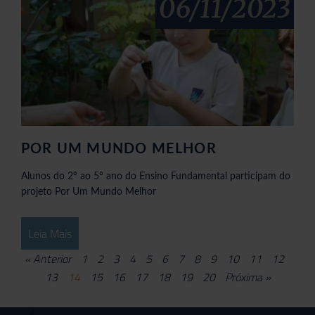
06/11/2023
POR UM MUNDO MELHOR
Alunos do 2º ao 5º ano do Ensino Fundamental participam do
projeto Por Um Mundo Melhor
Leia Mais
« Anterior
1
2
3
4
5
6
7
8
9
10
11
12
13
14
15
16
17
18
19
20
Próxima »