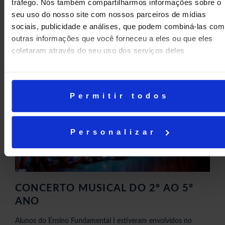
tráfego. Nós também compartilharmos informações sobre o
seu uso do nosso site com nossos parceiros de mídias
Conheça nossos Clubes e Projetos 2023
sociais, publicidade e análises, que podem combiná-las com
outras informações que você forneceu a eles ou que eles
Leia Mais
coletaram através do seu uso dos serviços deles
06/11/2023
Permitir todos
Personalizar
CONCERTO MUSICAL DO 2º AO 5º
ANO
Alunos do Ensino Fundamental I estiveram envolvidos no