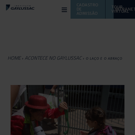
≡
CADASTRO 
TOUR 
DE 
INTRANE
VIRTUAL 
ADMISSÃO
HOME
ACONTECE NO GAYLUSSAC
»
»
O LAÇO E O ABRAÇO