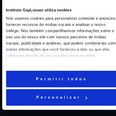
compromisso de oferecer aos nossos alunos uma
educação inovadora e de vanguarda. A excelência está em
Instituto GayLussac utiliza cookies
nosso DNA e por isso temos 16 anos como líderes do
Nós usamos cookies para personalizar conteúdo e anúncios
ENEM em Niterói, somos a segunda melhor escola do
fornecer recursos de mídias sociais e analisar o nosso
Estado e a sétima do Brasil.
tráfego. Nós também compartilharmos informações sobre o
seu uso do nosso site com nossos parceiros de mídias
sociais, publicidade e análises, que podem combiná-las com
outras informações que você forneceu a eles ou que eles
coletaram através do seu uso dos serviços deles
Permitir todos
CNPJ: 16.707.495/0001-23
Cognita Brasil Participacoes LTDA
Personalizar
AJUDA E SUPORTE