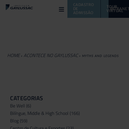
≡
CADASTRO 
TOUR 
DE 
INTRANE
VIRTUAL 
ADMISSÃO
HOME
ACONTECE NO GAYLUSSAC
»
»
MYTHS AND LEGENDS
CATEGORIAS
Be Well
(6)
Bilíngue, Middle & High School
(166)
Blog
(59)
Centro de Cultura e Esportes
(23)