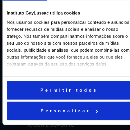
Uma escola com mais de 70 anos de tradição e
compromisso de oferecer aos nossos alunos uma
Instituto GayLussac utiliza cookies
educação inovadora e de vanguarda. A excelência está em
nosso DNA e por isso temos 16 anos como líderes do
Nós usamos cookies para personalizar conteúdo e anúncios
ENEM em Niterói, somos a segunda melhor escola do
fornecer recursos de mídias sociais e analisar o nosso
Estado e a sétima do Brasil.
tráfego. Nós também compartilharmos informações sobre o
seu uso do nosso site com nossos parceiros de mídias
sociais, publicidade e análises, que podem combiná-las com
outras informações que você forneceu a eles ou que eles
coletaram através do seu uso dos serviços deles
Permitir todos
CNPJ: 16.707.495/0001-23
Cognita Brasil Participacoes LTDA
Personalizar
AJUDA E SUPORTE