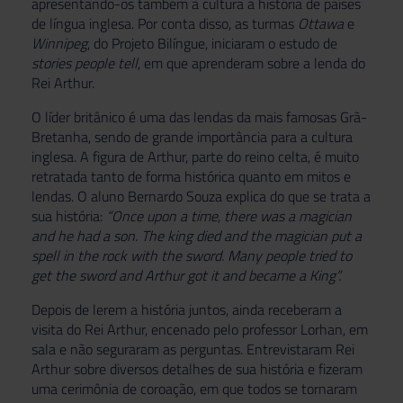
apresentando-os também à cultura a história de países
de língua inglesa. Por conta disso, as turmas
Ottawa
e
Winnipeg
, do Projeto Bilíngue, iniciaram o estudo de
stories people tell
, em que aprenderam sobre a lenda do
Rei Arthur.
O líder britânico é uma das lendas da mais famosas Grã-
Bretanha, sendo de grande importância para a cultura
inglesa. A figura de Arthur, parte do reino celta, é muito
retratada tanto de forma histórica quanto em mitos e
lendas. O aluno Bernardo Souza explica do que se trata a
sua história:
“Once upon a time, there was a magician
and he had a son.
The king died and the magician put a
spell in the rock with the sword. Many people tried to
get the sword and Arthur got it and became a King”.
Depois de lerem a história juntos, ainda receberam a
visita do Rei Arthur, encenado pelo professor Lorhan, em
sala e não seguraram as perguntas. Entrevistaram Rei
Arthur sobre diversos detalhes de sua história e fizeram
uma cerimônia de coroação, em que todos se tornaram