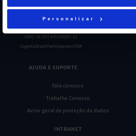
Personalizar
CNPJ: 16.707.495/0001-23
Cognita Brasil Participacoes LTDA
AJUDA E SUPORTE
Fale conosco
Trabalhe Conosco
Aviso geral de proteção de dados
INTRANET