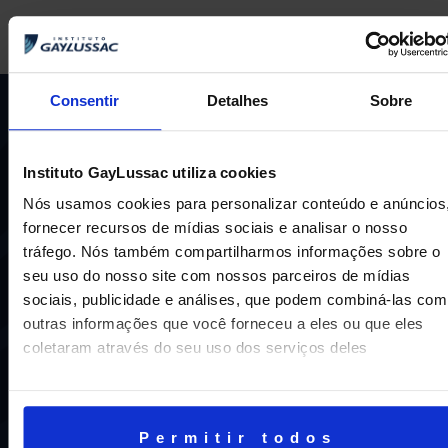
Consentir
Detalhes
Sobre
Instituto GayLussac utiliza cookies
Nós usamos cookies para personalizar conteúdo e anúncios
fornecer recursos de mídias sociais e analisar o nosso
Uma escola com mais de 70 anos de tradição e
tráfego. Nós também compartilharmos informações sobre o
compromisso de oferecer aos nossos alunos uma
seu uso do nosso site com nossos parceiros de mídias
educação inovadora e de vanguarda. A excelência está em
sociais, publicidade e análises, que podem combiná-las com
nosso DNA e por isso temos 16 anos como líderes do
outras informações que você forneceu a eles ou que eles
ENEM em Niterói, somos a segunda melhor escola do
coletaram através do seu uso dos serviços deles
Estado e a sétima do Brasil.
Permitir todos