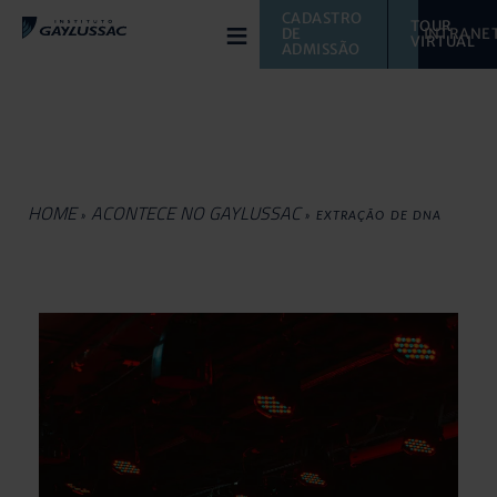
≡
CADASTRO 
TOUR 
DE 
INTRANE
VIRTUAL 
ADMISSÃO
HOME
ACONTECE NO GAYLUSSAC
»
»
EXTRAÇÃO DE DNA