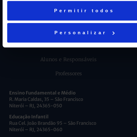
Permitir todos
Trabalhe Conosco
Aviso geral de proteção de dados
Personalizar
INTRANET
Alunos e Responsáveis
Professores
Ensino Fundamental e Médio
R. Maria Caldas, 35 – São Francisco
Niterói – RJ, 24365-050
Educação Infantil
Rua Cel. João Brandão 95 – São Francisco
Niterói – RJ, 24365-060