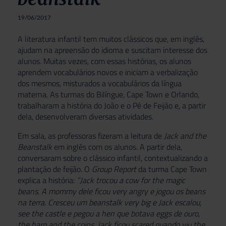
19/06/2017
A literatura infantil tem muitos clássicos que, em inglês,
ajudam na apreensão do idioma e suscitam interesse dos
alunos. Muitas vezes, com essas histórias, os alunos
aprendem vocabulários novos e iniciam a verbalização
dos mesmos, misturados a vocabulários da língua
materna. As turmas do Bilíngue, Cape Town e Orlando,
trabalharam a história do João e o Pé de Feijão e, a partir
dela, desenvolveram diversas atividades.
Em sala, as professoras fizeram a leitura de
Jack and the
Beanstalk
em inglês com os alunos. A partir dela,
conversaram sobre o clássico infantil, contextualizando a
plantação de feijão. O
Group Report
da turma Cape Town
explica a história:
“Jack trocou a cow for the magic
beans. A mommy dele ficou very angry e jogou os beans
na terra. Cresceu um beanstalk very big e Jack escalou,
see the castle e pegou a hen que botava eggs de ouro,
the harp and the coins.
Jack ficou scared quando viu the