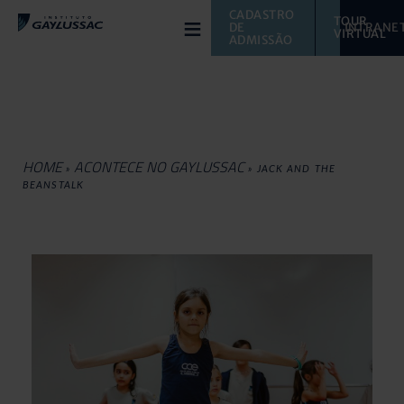
≡
CADASTRO 
TOUR 
DE 
INTRANE
VIRTUAL 
ADMISSÃO
HOME
ACONTECE NO GAYLUSSAC
»
»
JACK AND THE
BEANSTALK