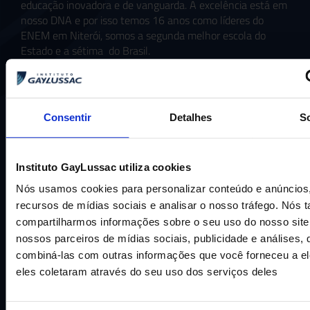
educação inovadora e de vanguarda. A excelência está em
nosso DNA e por isso temos 16 anos como líderes do
ENEM em Niterói, somos a segunda melhor escola do
Estado e a sétima do Brasil.
Consentir
Detalhes
S
Instituto GayLussac utiliza cookies
Nós usamos cookies para personalizar conteúdo e anúncios,
CNPJ: 16.707.495/0001-23
recursos de mídias sociais e analisar o nosso tráfego. Nós
Cognita Brasil Participacoes LTDA
compartilharmos informações sobre o seu uso do nosso sit
nossos parceiros de mídias sociais, publicidade e análises
combiná-las com outras informações que você forneceu a el
AJUDA E SUPORTE
eles coletaram através do seu uso dos serviços deles
Fale conosco