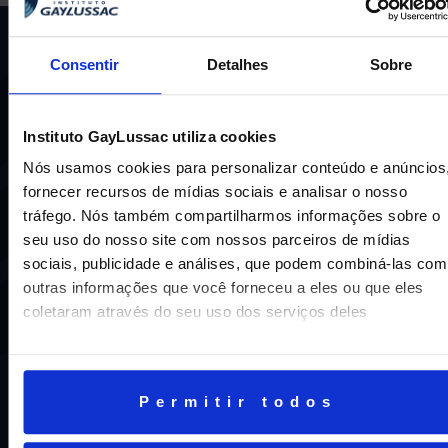
Consentir
Detalhes
Sobre
Instituto GayLussac utiliza cookies
Nós usamos cookies para personalizar conteúdo e anúncios
Uma escola com mais de 70 anos de tradição e
fornecer recursos de mídias sociais e analisar o nosso
compromisso de oferecer aos nossos alunos uma
tráfego. Nós também compartilharmos informações sobre o
educação inovadora e de vanguarda. A excelência está em
seu uso do nosso site com nossos parceiros de mídias
nosso DNA e por isso temos 16 anos como líderes do
sociais, publicidade e análises, que podem combiná-las com
ENEM em Niterói, somos a segunda melhor escola do
Estado e a sétima do Brasil.
outras informações que você forneceu a eles ou que eles
coletaram através do seu uso dos serviços deles
Permitir todos