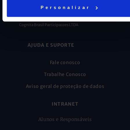
Personalizar
CNPJ: 16.707.495/0001-23
Cognita Brasil Participacoes LTDA
AJUDA E SUPORTE
Fale conosco
Trabalhe Conosco
Aviso geral de proteção de dados
INTRANET
Alunos e Responsáveis