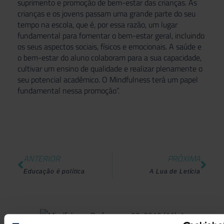
suprimento e promoção de bem-estar das crianças. As
crianças e os jovens passam uma grande parte do seu
tempo na escola, que é, por essa razão, um lugar
fundamental para fomentar o bem-estar geral, incluindo
os seus aspectos sociais, físicos e emocionais. A saúde e
o bem-estar do aluno colaboram para a sua capacidade,
cultivar um ensino de qualidade e realizar plenamente o
seu potencial acadêmico. O Mindfulness terá um papel
fundamental nessa promoção”.
ANTERIOR
PRÓXIMA
Educação é política
A Lua de Letícia