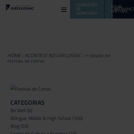
≡
CADASTRO 
TOUR 
DE 
INTRANE
VIRTUAL 
ADMISSÃO
HOME
ACONTECE NO GAYLUSSAC
»
»
3ª EDIÇÃO DO
FESTIVAL DE CURTAS
CATEGORIAS
Be Well
(6)
Bilíngue, Middle & High School
(166)
Blog
(59)
Centro de Cultura e Esportes
(23)