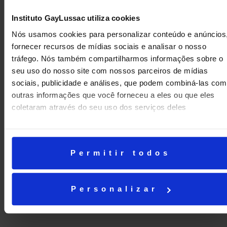
Instituto GayLussac utiliza cookies
Nós usamos cookies para personalizar conteúdo e anúncios
Você pode conferir, neste
link
, como foi a Primeira Edição
fornecer recursos de mídias sociais e analisar o nosso
do Festival e nestes, a Segunda Edição, em seu
primeiro
tráfego. Nós também compartilharmos informações sobre o
e
segundo
dias de exibição.
seu uso do nosso site com nossos parceiros de mídias
sociais, publicidade e análises, que podem combiná-las com
outras informações que você forneceu a eles ou que eles
coletaram através do seu uso dos serviços deles
Permitir todos
Personalizar