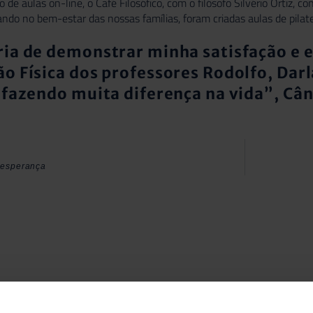
o de aulas on-line, o Café Filosófico, com o
filósofo Silvério Ortiz,
con
ando no bem-estar das nossas famílias, foram criadas aulas de pila
ia de demonstrar minha satisfação e el
o Física dos professores Rodolfo, Darl
 fazendo muita diferença na vida”, C
 esperança