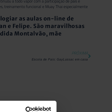
tinuou a todo vapor com a participação de pais e
tes, treinamento funcional e Muay Thai especialmente
ogiar as aulas on-line de
an e Felipe. São maravilhosas
ândida Montalvão, mãe
PRÓXIMA
Escola de Pais: GayLussac em casa