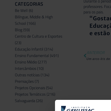
Durante o períod
CATEGORIAS
professores. Foc
Be Well
(6)
para os pais.
Bilíngue, Middle & High
“Gostar
School
(166)
Educaçã
Blog
(59)
e estão
Centro de Cultura e Esportes
(23)
Educação Infantil
(314)
ANTERIOR
Ensino Fundamental
(491)
Um arco-íris de
Ensino Médio
(277)
Intercâmbios
(10)
Outras notícias
(134)
Premiações
(7)
Projetos Opcionais
(54)
Projetos Temáticos
(216)
Salvaguarda
(26)