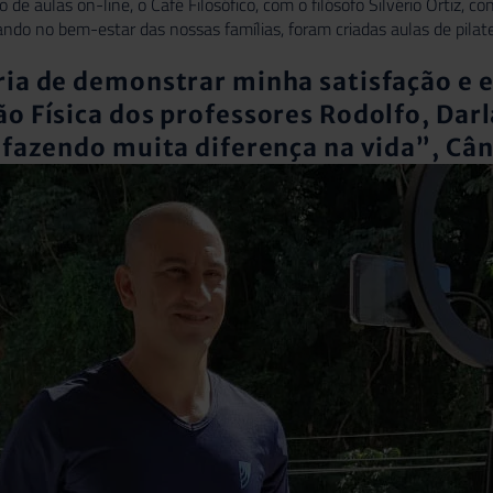
o de aulas on-line, o Café Filosófico, com o
filósofo Silvério Ortiz,
con
ando no bem-estar das nossas famílias, foram criadas aulas de pila
ia de demonstrar minha satisfação e el
o Física dos professores Rodolfo, Darl
 fazendo muita diferença na vida”, C