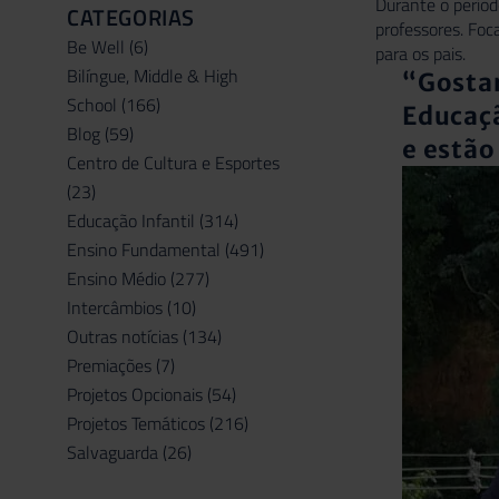
Durante o períod
CATEGORIAS
professores. Foc
Be Well
(6)
para os pais.
Bilíngue, Middle & High
“Gostar
School
(166)
Educaçã
Blog
(59)
e estão
Centro de Cultura e Esportes
(23)
Educação Infantil
(314)
Ensino Fundamental
(491)
Ensino Médio
(277)
Intercâmbios
(10)
Outras notícias
(134)
Premiações
(7)
Projetos Opcionais
(54)
Projetos Temáticos
(216)
Salvaguarda
(26)