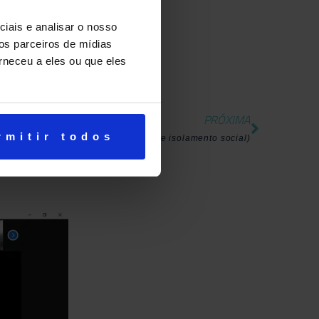
iais e analisar o nosso
os parceiros de mídias
rneceu a eles ou que eles
PRÓXIMA
rmitir todos
Histórias de Professor…(em tempo de isolamento social)