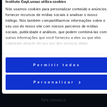
nosso DNA e por isso temos 16 anos como líderes do
Instituto GayLussac utiliza cookies
ENEM em Niterói, somos a segunda melhor escola do
Nós usamos cookies para personalizar conteúdo e anúncios
Estado e a sétima do Brasil.
fornecer recursos de mídias sociais e analisar o nosso
tráfego. Nós também compartilharmos informações sobre o
seu uso do nosso site com nossos parceiros de mídias
sociais, publicidade e análises, que podem combiná-las com
outras informações que você forneceu a eles ou que eles
coletaram através do seu uso dos serviços deles
CNPJ: 16.707.495/0001-23
Permitir todos
Cognita Brasil Participacoes LTDA
Personalizar
AJUDA E SUPORTE
Fale conosco