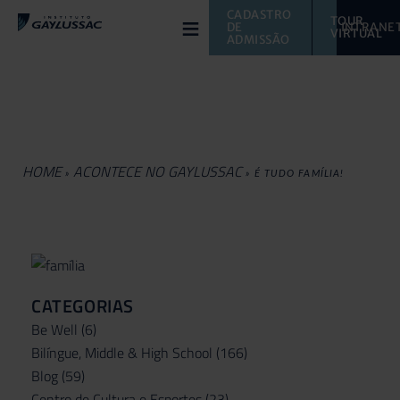
≡
CADASTRO 
TOUR 
DE 
INTRANE
VIRTUAL 
ADMISSÃO
HOME
ACONTECE NO GAYLUSSAC
»
»
É TUDO FAMÍLIA!
CATEGORIAS
Be Well
(6)
Bilíngue, Middle & High School
(166)
Blog
(59)
Centro de Cultura e Esportes
(23)