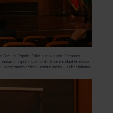
e Geral da Cognita Chile, que explicou: ”Estamos
 mudando exponencialmente. Esse é o objetivo desse
de – pensamento crítico – comunicação – as habilidades