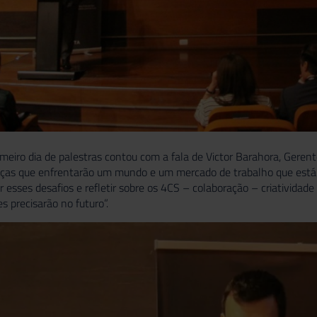
imeiro dia de palestras contou com a fala de Victor Barahora, Gerent
nças que enfrentarão um mundo e um mercado de trabalho que está
r esses desafios e refletir sobre os 4CS – colaboração – criativida
s precisarão no futuro”.