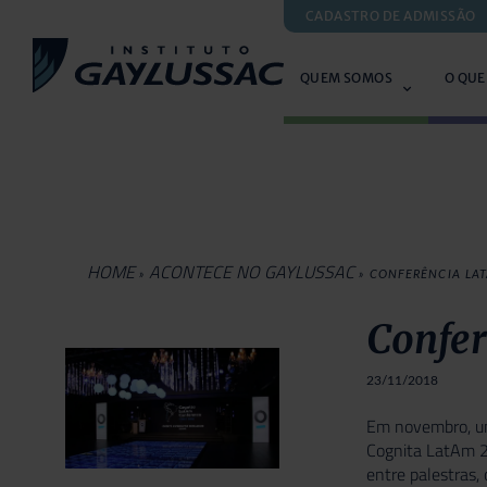
CADASTRO DE ADMISSÃO
QUEM SOMOS
O QUE
HOME
ACONTECE NO GAYLUSSAC
»
»
CONFERÊNCIA LAT
Confe
23/11/2018
Em novembro, um 
Cognita LatAm 20
entre palestras,