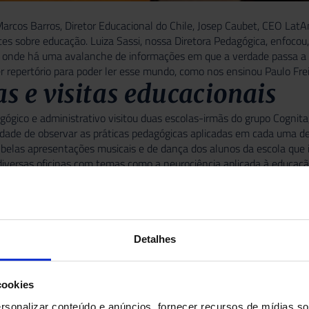
Marcos Barros, Diretor Educacional do Chile, Josep Caubet, CEO La
es sobre educação. Luiza Sassi, nossa Diretora Pedagógica, enfoc
 onde há uma avalanche de informações em que a verdade passa a s
er repertório para poder ler esse mundo, como nos ensinou Paulo Freir
as e visitas educacionais
ógico e administrativo visitou duas escolas-irmãs do grupo Cognit
dade de observar as práticas pedagógicas aplicadas em cada uma dela
a belas apresentações musicais e de dança dos alunos da escola que
diversas oficinas com temas como a neurociência aplicada à educaç
dizagem colaborativa.
Detalhes
cookies
sonalizar conteúdo e anúncios, fornecer recursos de mídias soc