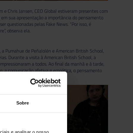
tAm e Chris Jansen, CEO Global estiveram presentes com
ou, em sua apresentação a importância do pensamento
er questionadas pelas Fake News. “Por isso, é
e”, observa ela.
a, a Pumahue de Peñalolén e American British School,
s. Durante a visita à American British School, a
 impressionaram a todos. Ao final da manhã e à tarde,
ão, a comunicação afetiva e empática, o pensamento
Sobre
iais e analisar o nosso