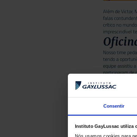
Além de Victor, 
falas contundent
crítico no mundo
imprescindível t
Oficin
Nosso time pedag
tendo a oportuni
equipe assistiu 
participaram de 
crítico e a apren
Consentir
Instituto GayLussac utiliza 
Nós usamos cookies para per