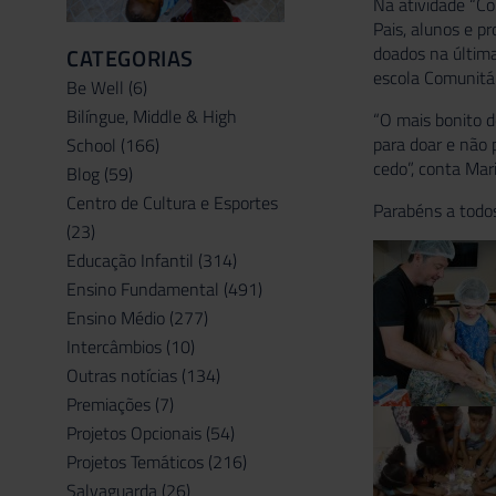
Na atividade “Co
Pais, alunos e 
doados na última
CATEGORIAS
escola Comunitár
Be Well
(6)
Bilíngue, Middle & High
“O mais bonito d
para doar e não 
School
(166)
cedo”, conta Mar
Blog
(59)
Centro de Cultura e Esportes
Parabéns a todos
(23)
Educação Infantil
(314)
Ensino Fundamental
(491)
Ensino Médio
(277)
Intercâmbios
(10)
Outras notícias
(134)
Premiações
(7)
Projetos Opcionais
(54)
Projetos Temáticos
(216)
Salvaguarda
(26)