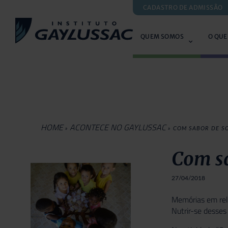
CADASTRO DE ADMISSÃO
QUEM SOMOS
O QUE
HOME
ACONTECE NO GAYLUSSAC
»
»
COM SABOR DE S
Com sa
27/04/2018
Memórias em rela
Nutrir-se desses