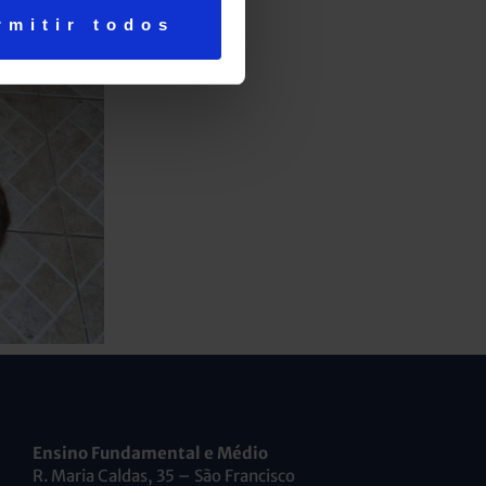
rmitir todos
Ensino Fundamental e Médio
R. Maria Caldas, 35 – São Francisco