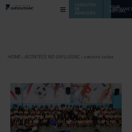
≡
CADASTRO 
TOUR 
DE 
INTRANE
VIRTUAL 
ADMISSÃO
HOME
ACONTECE NO GAYLUSSAC
»
»
CIRCUITO SAÚDE