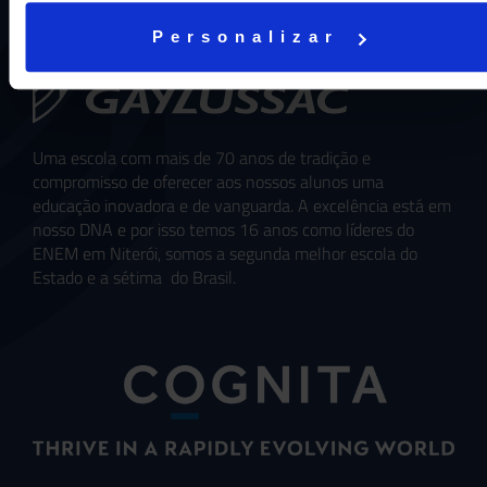
Personalizar
Uma escola com mais de 70 anos de tradição e
compromisso de oferecer aos nossos alunos uma
educação inovadora e de vanguarda. A excelência está em
nosso DNA e por isso temos 16 anos como líderes do
ENEM em Niterói, somos a segunda melhor escola do
Estado e a sétima do Brasil.