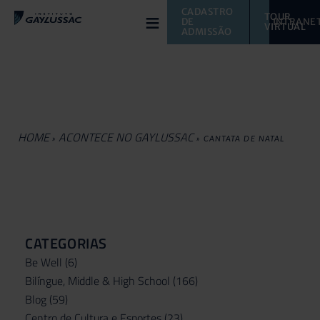
≡
CADASTRO 
TOUR 
DE 
INTRANE
VIRTUAL 
ADMISSÃO
HOME
ACONTECE NO GAYLUSSAC
»
»
CANTATA DE NATAL
CATEGORIAS
Be Well
(6)
Bilíngue, Middle & High School
(166)
Blog
(59)
Centro de Cultura e Esportes
(23)