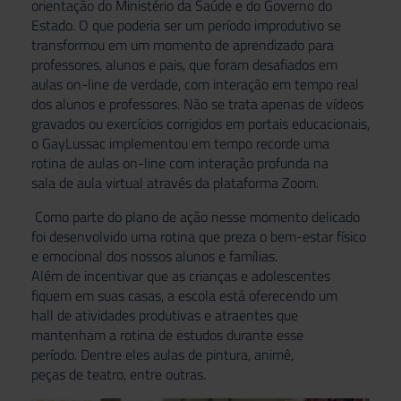
orientação do Ministério da Saú
de
e do Governo do
Estado. O que poderia ser um período improdutivo se
transformou em um momento
de
aprendizado para
professores, alunos e pais, que foram
de
safiados em
aulas on-line
de
verdade, com interação em tempo real
dos alunos e professores. Não se trata apenas
de
ví
de
os
gravados ou exercícios corrigidos em portais educacionais,
o GayLussac implementou em tempo recorde uma
rotina
de
aulas on-line com interação profunda na
sala
de
aula virtual através da plataforma Zoom.
Como parte do plano
de
ação nesse momento
de
licado
foi
de
senvolvido uma rotina que preza o bem-estar físico
e emocional dos nossos alunos e famílias.
Além
de
incentivar que as crianças e adolescentes
fiquem em suas casas, a escola está oferecendo um
hall
de
atividades produtivas e atraentes que
mantenham a rotina
de
estudos durante esse
período.
De
ntre eles aulas
de
pintura, animê,
peças
de
teatro, entre outras.