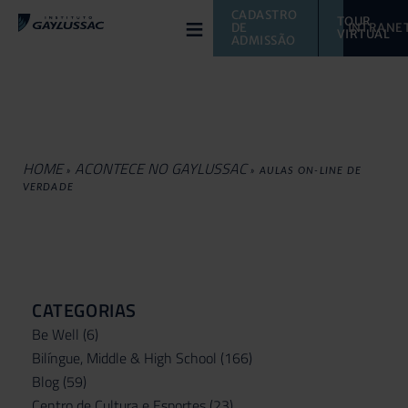
≡
CADASTRO 
TOUR 
DE 
INTRANE
VIRTUAL 
ADMISSÃO
HOME
ACONTECE NO GAYLUSSAC
»
»
AULAS ON-LINE DE
VERDADE
CATEGORIAS
Be Well
(6)
Bilíngue, Middle & High School
(166)
Blog
(59)
Centro de Cultura e Esportes
(23)