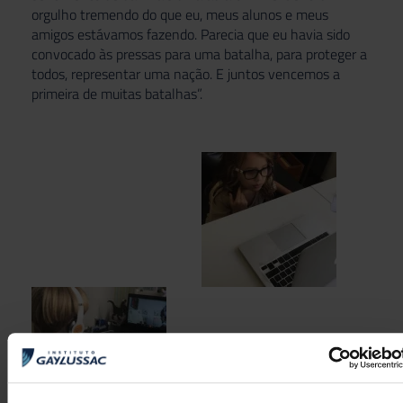
orgulho tremendo do que eu, meus alunos e meus
amigos estávamos fazendo. Parecia que eu havia sido
convocado às pressas para uma batalha, para proteger a
todos, representar uma nação. E juntos vencemos a
primeira de muitas batalhas”.