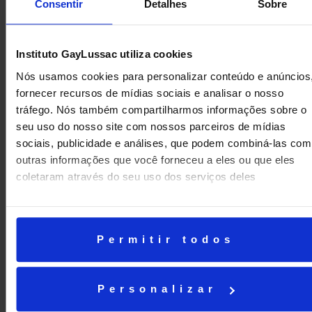
Consentir
Detalhes
Sobre
Instituto GayLussac utiliza cookies
Nós usamos cookies para personalizar conteúdo e anúncios
fornecer recursos de mídias sociais e analisar o nosso
tráfego. Nós também compartilharmos informações sobre o
seu uso do nosso site com nossos parceiros de mídias
ANTERIOR
PRÓXIMA
sociais, publicidade e análises, que podem combiná-las com
outras informações que você forneceu a eles ou que eles
GayLussac na F1
Da arte de humanizar a tela
coletaram através do seu uso dos serviços deles
Permitir todos
Personalizar