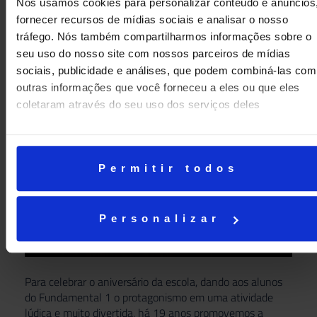
Nós usamos cookies para personalizar conteúdo e anúncios
à infância de ontem e de hoje.
fornecer recursos de mídias sociais e analisar o nosso
Mostra de Talentos
tráfego. Nós também compartilharmos informações sobre o
seu uso do nosso site com nossos parceiros de mídias
Rita Lee é inspiração da Mostra de 2021
sociais, publicidade e análises, que podem combiná-las com
outras informações que você forneceu a eles ou que eles
coletaram através do seu uso dos serviços deles
Permitir todos
Personalizar
Para celebrar o aniversário da escola, dando aos alunos
do Fundamental 1 o protagonismo em uma atividade
lúdica e muito divertida, há 19 anos promovemos a