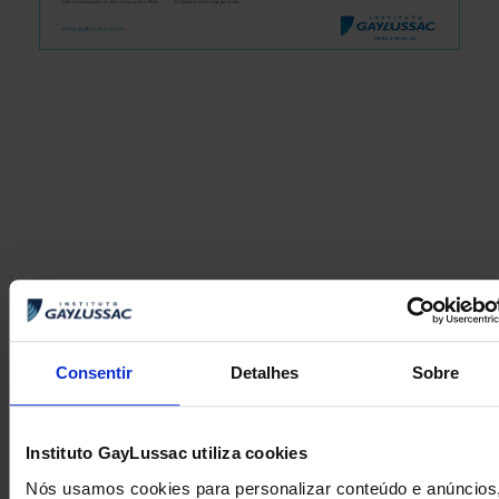
ANTERIOR
PRÓXIMA
Consentir
Detalhes
Sobre
Tricampeãs no futsal feminino!
O olhar de Iracema
Instituto GayLussac utiliza cookies
Nós usamos cookies para personalizar conteúdo e anúncios