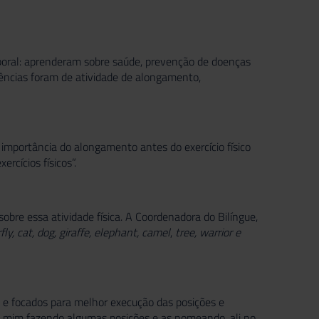
poral: aprenderam sobre saúde, prevenção de doenças
vências foram de atividade de alongamento,
 importância do alongamento antes do exercício físico
rcícios físicos”.
obre essa atividade física. A Coordenadora do Bilíngue,
rfly, cat, dog, giraffe, elephant, camel
,
tree, warrior e
s e focados para melhor execução das posições e
ra mim fazendo algumas posições e as nomeando, ali no