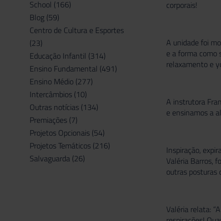
School
(166)
corporais!
Blog
(59)
Centro de Cultura e Esportes
A unidade foi m
(23)
e a forma como s
Educação Infantil
(314)
relaxamento e y
Ensino Fundamental
(491)
Ensino Médio
(277)
Intercâmbios
(10)
A instrutora Fra
Outras notícias
(134)
e ensinamos a al
Premiações
(7)
Projetos Opcionais
(54)
Projetos Temáticos
(216)
Inspiração, expi
Salvaguarda
(26)
Valéria Barros, 
outras posturas d
Valéria relata: 
respirações! Qua