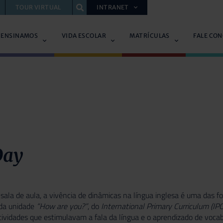
TOUR VIRTUAL
INTRANET
 ENSINAMOS
VIDA ESCOLAR
MATRÍCULAS
FALE CO
Day
 sala de aula, a vivência de dinâmicas na língua inglesa é uma das f
 da unidade
“How are you?”
, do
International Primary Curriculum (IPC
ividades que estimulavam a fala da língua e o aprendizado de vocabu