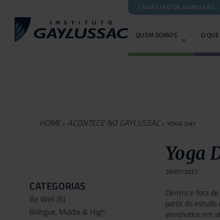
CADASTRO DE ADMISSÃO
QUEM SOMOS
O QUE
HOME
ACONTECE NO GAYLUSSAC
»
»
YOGA DAY
Yoga 
20/07/2017
CATEGORIAS
Dentro e fora de
Be Well
(6)
partir do estudo
Bilíngue, Middle & High
envolvidos em at