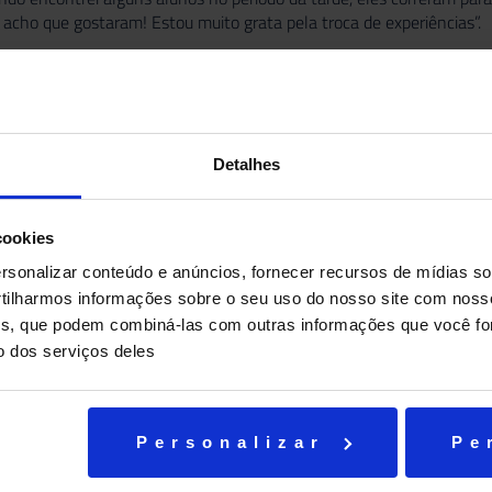
acho que gostaram! Estou muito grata pela troca de experiências”.
Detalhes
cookies
sonalizar conteúdo e anúncios, fornecer recursos de mídias soc
ilharmos informações sobre o seu uso do nosso site com noss
ises, que podem combiná-las com outras informações que você fo
o dos serviços deles
Personalizar
Pe