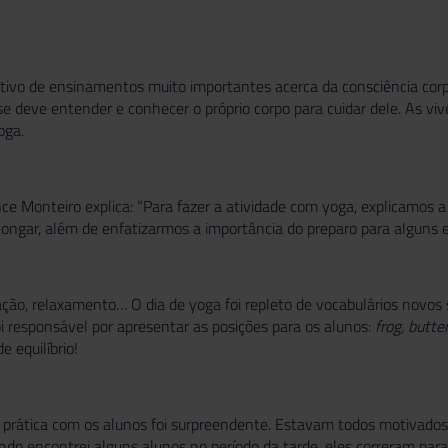
otivo de ensinamentos muito importantes acerca da consciência cor
e deve entender e conhecer o próprio corpo para cuidar dele. As vi
oga.
nce Monteiro explica: “Para fazer a atividade com yoga, explicamos a
ongar, além de enfatizarmos a importância do preparo para alguns exe
ração, relaxamento… O dia de yoga foi repleto de vocabulários novos s
foi responsável por apresentar as posições para os alunos:
frog, butte
e equilíbrio!
“A prática com os alunos foi surpreendente. Estavam todos motivado
ndo encontrei alguns alunos no período da tarde, eles correram pa