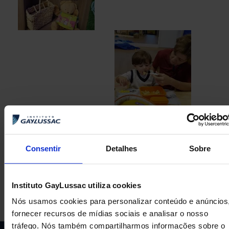
Consentir
Detalhes
Sobre
ANTERIOR
PRÓXIMA
Conquista histórica
6º ano homenageia professores
Instituto GayLussac utiliza cookies
Nós usamos cookies para personalizar conteúdo e anúncios
fornecer recursos de mídias sociais e analisar o nosso
tráfego. Nós também compartilharmos informações sobre o