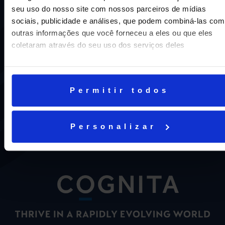
seu uso do nosso site com nossos parceiros de mídias
sociais, publicidade e análises, que podem combiná-las com
outras informações que você forneceu a eles ou que eles
coletaram através do seu uso dos serviços deles
Uma escola com mais de 70 anos de tradição e
compromisso de oferecer aos nossos alunos uma
Permitir todos
educação inovadora e de vanguarda. A excelência está em
nosso DNA e por isso temos 16 anos como líderes do
ENEM em Niterói, somos a segunda melhor escola do
Personalizar
Estado e a sétima do Brasil.