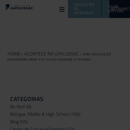
≡
CADASTRO 
TOUR 
DE 
INTRANE
VIRTUAL 
ADMISSÃO
HOME
ACONTECE NO GAYLUSSAC
»
»
UMA EDUCAÇÃO
INOVADORA PARA SEU FILHO GANHAR O MUNDO
CATEGORIAS
Be Well
(6)
Bilíngue, Middle & High School
(166)
Blog
(59)
Centro de Cultura e Esportes
(23)