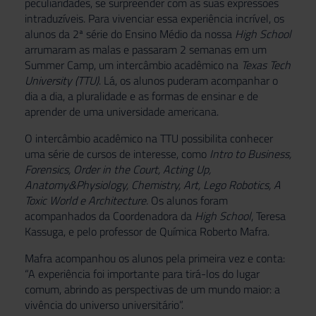
peculiaridades, se surpreender com as suas expressões
intraduzíveis. Para vivenciar essa experiência incrível, os
alunos da 2ª série do Ensino Médio da nossa
High School
arrumaram as malas e passaram 2 semanas em um
Summer Camp, um intercâmbio acadêmico na
Texas Tech
University (TTU)
. Lá, os alunos puderam acompanhar o
dia a dia, a pluralidade e as formas de ensinar e de
aprender de uma universidade americana.
O intercâmbio acadêmico na TTU possibilita conhecer
uma série de cursos de interesse, como
Intro to Business,
Forensics, Order in the Court, Acting Up,
Anatomy&Physiology, Chemistry, Art, Lego Robotics, A
Toxic World e Architecture.
Os alunos foram
acompanhados da Coordenadora da
High School
, Teresa
Kassuga, e pelo professor de Química Roberto Mafra.
Mafra acompanhou os alunos pela primeira vez e conta:
“A experiência foi importante para tirá-los do lugar
comum, abrindo as perspectivas de um mundo maior: a
vivência do universo universitário”.