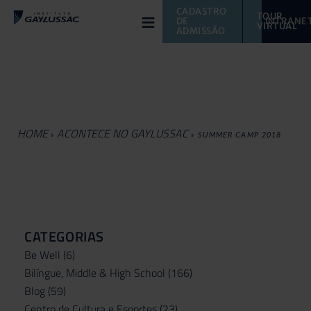
≡
CADASTRO 
TOUR 
DE 
INTRANE
VIRTUAL 
ADMISSÃO
HOME
ACONTECE NO GAYLUSSAC
»
»
SUMMER CAMP 2018
CATEGORIAS
Be Well
(6)
Bilíngue, Middle & High School
(166)
Blog
(59)
Centro de Cultura e Esportes
(23)