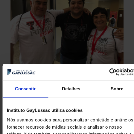
“Tudo perfeito e conduzido com tanto amor, carinho,
responsabilidade e doação dos professores e
salvaguarda: Teresa Kassuga e Mafra. Obrigada
Consentir
Detalhes
Sobre
GayLussac!. Raquel, mãe do aluno Victor Barbosa (2M2)
Instituto GayLussac utiliza cookies
Nós usamos cookies para personalizar conteúdo e anúncios
fornecer recursos de mídias sociais e analisar o nosso