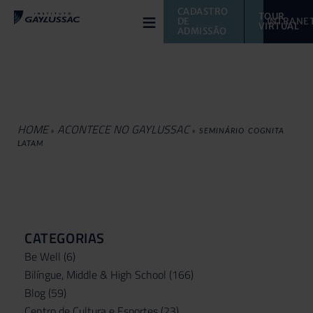
≡
CADASTRO 
TOUR 
DE 
INTRANE
VIRTUAL 
ADMISSÃO
HOME
ACONTECE NO GAYLUSSAC
»
»
SEMINÁRIO COGNITA
LATAM
CATEGORIAS
Be Well
(6)
Bilíngue, Middle & High School
(166)
Blog
(59)
Centro de Cultura e Esportes
(23)