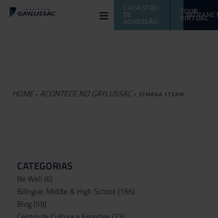
≡
CADASTRO 
TOUR 
DE 
INTRANE
VIRTUAL 
ADMISSÃO
HOME
ACONTECE NO GAYLUSSAC
»
»
SEMANA STEAM
CATEGORIAS
Be Well
(6)
Bilíngue, Middle & High School
(166)
Blog
(59)
Centro de Cultura e Esportes
(23)