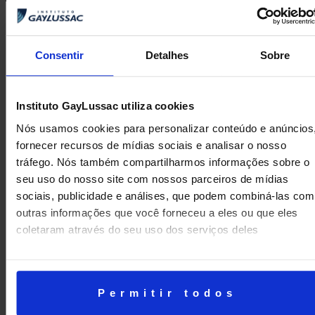
Consentir
Detalhes
Sobre
Instituto GayLussac utiliza cookies
Nós usamos cookies para personalizar conteúdo e anúncios
fornecer recursos de mídias sociais e analisar o nosso
A mãe da aluna Tarsila, do 8º ano, conta: “Todo ano
tráfego. Nós também compartilharmos informações sobre o
venho e sempre temos a expectativa das Pontes de
seu uso do nosso site com nossos parceiros de mídias
Macarrão. Eu curto muito a receptividade dos alunos,
sociais, publicidade e análises, que podem combiná-las com
poder prestigiar o trabalho das crianças. Adoro quando a
outras informações que você forneceu a eles ou que eles
escola abre as portas e sempre temos o que aprender”
coletaram através do seu uso dos serviços deles
Permitir todos