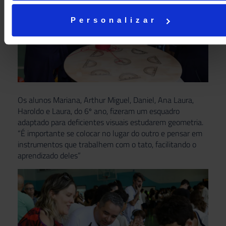
Personalizar
Os alunos Mariana, Arthur Miguel, Daniel, Ana Laura,
Haroldo e Laura, do 6º ano, fizeram um esquadro
adaptado para deficientes visuais estudarem geometria.
“É importante se colocar no lugar do outro e pensar em
instrumentos que trabalhem com o tato, facilitando o
aprendizado deles”