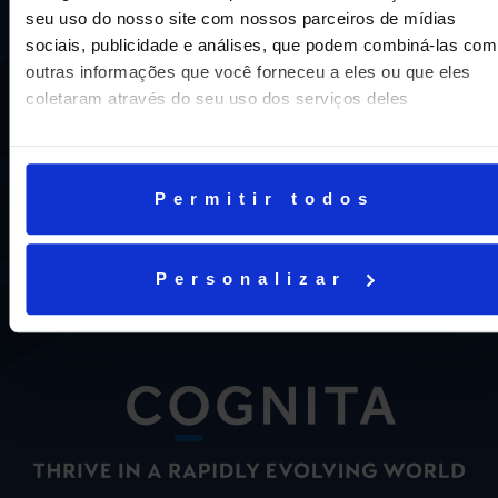
seu uso do nosso site com nossos parceiros de mídias
sociais, publicidade e análises, que podem combiná-las com
outras informações que você forneceu a eles ou que eles
coletaram através do seu uso dos serviços deles
Uma escola com mais de 70 anos de tradição e
compromisso de oferecer aos nossos alunos uma
Permitir todos
educação inovadora e de vanguarda. A excelência está em
nosso DNA e por isso temos 16 anos como líderes do
ENEM em Niterói, somos a segunda melhor escola do
Personalizar
Estado e a sétima do Brasil.