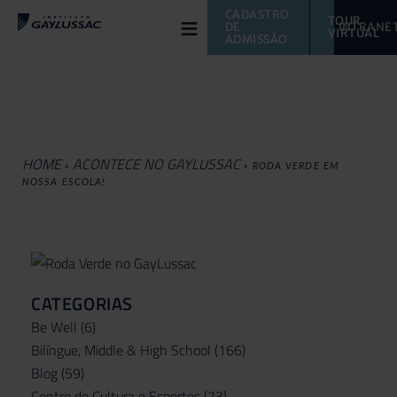
≡
CADASTRO 
TOUR 
DE 
INTRANE
VIRTUAL 
ADMISSÃO
HOME
ACONTECE NO GAYLUSSAC
»
»
RODA VERDE EM
NOSSA ESCOLA!
CATEGORIAS
Be Well
(6)
Bilíngue, Middle & High School
(166)
Blog
(59)
Centro de Cultura e Esportes
(23)