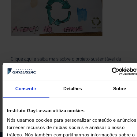
Clique aqui e saiba mais sobre o projeto sustentável da
Roda Verde Compostagem Urbana!
Consentir
Detalhes
Sobre
ANTERIOR
PRÓXIMA
Que alunos queremos formar?
Mini Master Chefinho 2021!
Instituto GayLussac utiliza cookies
Nós usamos cookies para personalizar conteúdo e anúncios
fornecer recursos de mídias sociais e analisar o nosso
tráfego. Nós também compartilharmos informações sobre o