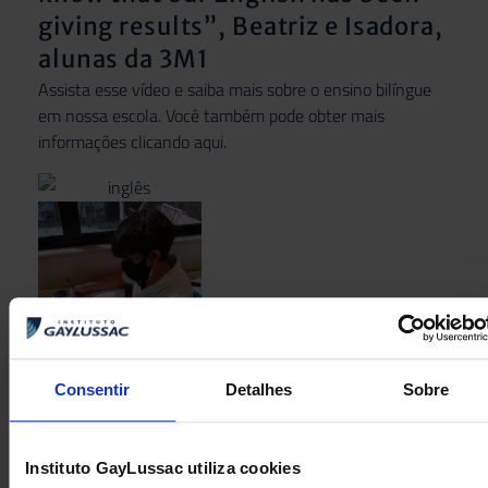
giving results”, Beatriz e Isadora,
alunas da 3M1
Assista esse
vídeo
e saiba mais sobre o ensino bilíngue
em nossa escola. Você também pode obter mais
informações clicando
aqui
.
Consentir
Detalhes
Sobre
ANTERIOR
PRÓXIMA
Instituto GayLussac utiliza cookies
Multidisciplinaridade e metodologias ativas no Novo Ensino Médio
Alunos-autores recebem Roberto DaMatta