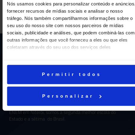
Nós usamos cookies para personalizar conteúdo e anúncios
fornecer recursos de mídias sociais e analisar o nosso
tráfego. Nós também compartilharmos informações sobre o
seu uso do nosso site com nossos parceiros de mídias
sociais, publicidade e análises, que podem combiná-las com
outras informações que você forneceu a eles ou que eles
coletaram através do seu uso dos serviços deles
Permitir todos
Uma escola com mais de 70 anos de tradição e
compromisso de oferecer aos nossos alunos uma
Personalizar
educação inovadora e de vanguarda. A excelência está em
nosso DNA e por isso temos 16 anos como líderes do
ENEM em Niterói, somos a segunda melhor escola do
Estado e a sétima do Brasil.