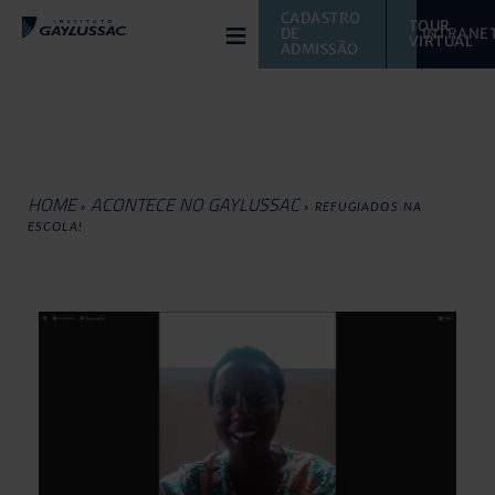
≡
CADASTRO 
TOUR 
DE 
INTRANE
VIRTUAL 
ADMISSÃO
HOME
ACONTECE NO GAYLUSSAC
»
»
REFUGIADOS NA
ESCOLA!