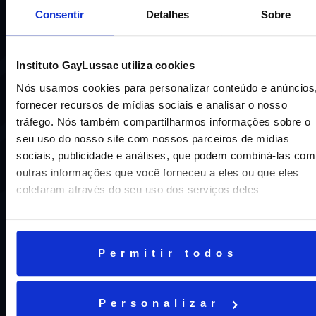
Consentir
Detalhes
Sobre
Instituto GayLussac utiliza cookies
Uma escola com mais de 70 anos de tradição e
compromisso de oferecer aos nossos alunos uma
Nós usamos cookies para personalizar conteúdo e anúncios
educação inovadora e de vanguarda. A excelência está em
fornecer recursos de mídias sociais e analisar o nosso
nosso DNA e por isso temos 16 anos como líderes do
tráfego. Nós também compartilharmos informações sobre o
ENEM em Niterói, somos a segunda melhor escola do
seu uso do nosso site com nossos parceiros de mídias
Estado e a sétima do Brasil.
sociais, publicidade e análises, que podem combiná-las com
outras informações que você forneceu a eles ou que eles
coletaram através do seu uso dos serviços deles
Permitir todos
CNPJ: 16.707.495/0001-23
Personalizar