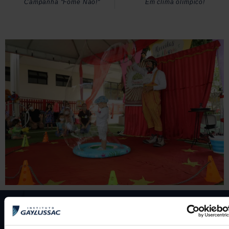
Campanha "Fome Não!"
Em clima olímpico!