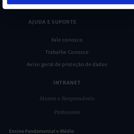
Cognita Brasil Participacoes LTDA
AJUDA E SUPORTE
Fale conosco
Trabalhe Conosco
Aviso geral de proteção de dados
INTRANET
Alunos e Responsáveis
Professores
Ensino Fundamental e Médio