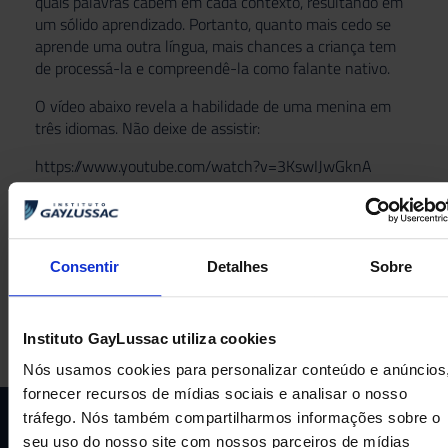
quais palavras cabem em cada contexto, resultando em
um sólido aprendizado. Portanto, quanto mais cedo se
aprende uma outra língua, mais chances a criança tem
de processá-la e compreendê-la como falante nativo.
O vídeo abaixo revela a habilidade de uma menina em
três idiomas. Não deixe de assistir:
https://www.youtube.com/watch?v=3KswIJwGknA
Consentir
Detalhes
Sobre
ANTERIOR
PRÓXIMA
Significâncias da Infância
Cinema Expressionista Alemão
Instituto GayLussac utiliza cookies
Nós usamos cookies para personalizar conteúdo e anúncios
fornecer recursos de mídias sociais e analisar o nosso
tráfego. Nós também compartilharmos informações sobre o
seu uso do nosso site com nossos parceiros de mídias