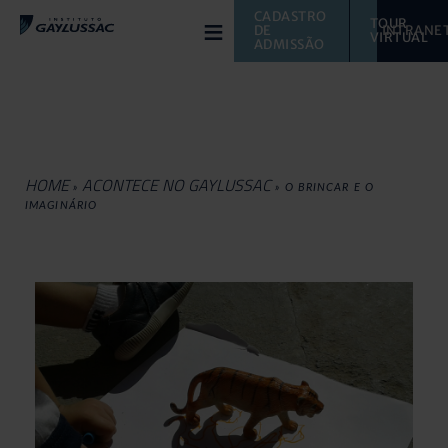
≡
CADASTRO 
TOUR 
DE 
INTRANE
VIRTUAL 
ADMISSÃO
HOME
ACONTECE NO GAYLUSSAC
»
»
O BRINCAR E O
IMAGINÁRIO