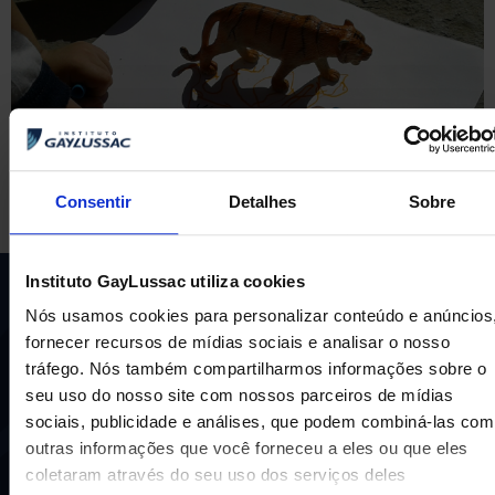
Consentir
Detalhes
Sobre
Instituto GayLussac utiliza cookies
Nós usamos cookies para personalizar conteúdo e anúncios
fornecer recursos de mídias sociais e analisar o nosso
tráfego. Nós também compartilharmos informações sobre o
seu uso do nosso site com nossos parceiros de mídias
sociais, publicidade e análises, que podem combiná-las com
Uma escola com mais de 70 anos de tradição e
outras informações que você forneceu a eles ou que eles
compromisso de oferecer aos nossos alunos uma
coletaram através do seu uso dos serviços deles
educação inovadora e de vanguarda. A excelência está em