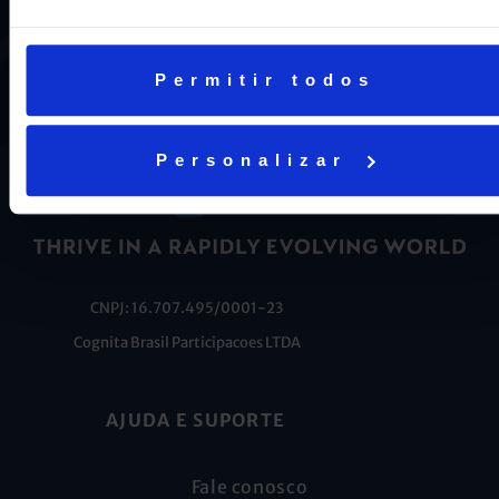
nosso DNA e por isso temos 16 anos como líderes do
ENEM em Niterói, somos a segunda melhor escola do
Estado e a sétima do Brasil.
Permitir todos
Personalizar
CNPJ: 16.707.495/0001-23
Cognita Brasil Participacoes LTDA
AJUDA E SUPORTE
Fale conosco