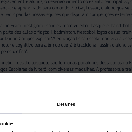
integração entre alunos, o desenvolvimento do espírito participativo
ncia de aprendizado para o mundo. No GayLussac, o aluno que se d
a participar das nossas equipes que disputam competições externas
ação Física prestigiam esportes como voleibol, basquete, handebol
 parte das aulas o flagball, badminton, frescobol, jogos de rua, trei
or Darlan Campos explica: “A educação física escolar não visa a es
motor e cognitivo para além do que já é tradicional, assim o aluno t
pe específica”.
ndebol, futsal e basquete são formadas por alunos destacados na 
gos Escolares de Niterói com diversas medalhas. A professora e trei
las fomenta o interesse de alguns alunos para o esporte. No caso d
E passamos de uma turma de 8 alunos para uma de 20”.
80% dos alunos que integram as nossas equipes vem do CCE. É um 
enador Rodolfo Cagliari
Detalhes
cookies
reiro 2017