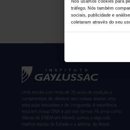
Nós usamos cookies para per
tráfego. Nós também compart
sociais, publicidade e anál
coletaram através do seu us
Uma escola com mais de 70 anos de tradição e
compromisso de oferecer aos nossos alunos uma
educação inovadora e de vanguarda. A excelência
está em nosso DNA e por isso temos 16 anos como
líderes do ENEM em Niterói, somos a segunda
melhor escola do Estado e a sétima do Brasil.