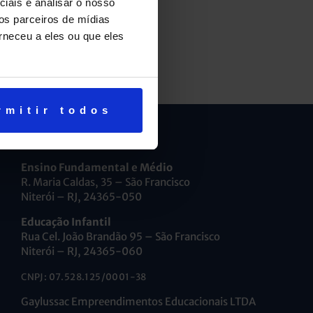
iais e analisar o nosso
os parceiros de mídias
rneceu a eles ou que eles
rmitir todos
Ensino Fundamental e Médio
R. Maria Caldas, 35 – São Francisco
Niterói – RJ, 24365-050
Educação Infantil
Rua Cel. João Brandão 95 – São Francisco
Niterói – RJ, 24365-060
CNPJ: 07.528.125/0001-38
Gaylussac Empreendimentos Educacionais LTDA