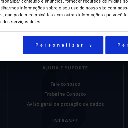
sonalizar conteúdo e anúncios, fornecer recursos de mídias soc
ilharmos informações sobre o seu uso do nosso site com noss
ises, que podem combiná-las com outras informações que você fo
o dos serviços deles
Personalizar
Pe
AJUDA E SUPORTE
Fale conosco
Trabalhe Conosco
Aviso geral de proteção de dados
INTRANET