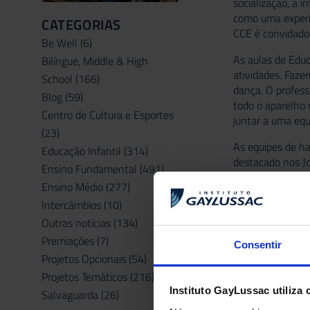
socialização, a 
como uma experiê
CATEGORIAS
CCE é convidado 
Be Well
(6)
As aulas de Educ
Bilíngue, Middle & High
atividades. Fazem
School
(166)
dança. O profess
Blog
(59)
todo o aparelho 
Centro de Cultura e Esportes
juntar a uma equi
(23)
As equipes de ha
Educação Infantil
(314)
destacado nos Jo
Ensino Fundamental
(491)
em quadra nas au
Ensino Médio
(277)
JEN, como no CC
Intercâmbios
(10)
Olho:
“Cerca de 
Outras notícias
(134)
completa o Coord
Premiações
(7)
Consentir
Projetos Opcionais
(54)
Projetos Temáticos
(216)
ANTERIOR
Instituto GayLussac utiliza 
Salvaguarda
(26)
Conviver | Feve