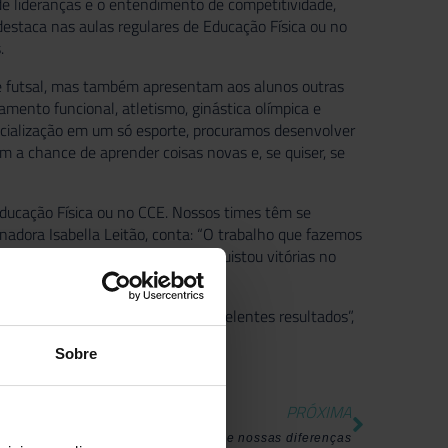
, de lideranças e o entendimento de competitividade,
estaca nas aulas regulares de Educação Física ou no
.
 e futsal, mas também apresentam aos alunos outras
namento funcional, atletismo, ginástica olímpica e
pecialização em um só esporte, procuramos desenvolver
em a chance de aprender coisas novas e, se quiser, se
Educação Física ou no CCE. Nossos times têm se
nadora Isabella Leitão, conta: “O trabalho que fazemos
o handebol, não só a equipe conquistou vitórias no
caminho comum que tem dado excelentes resultados”,
Sobre
PRÓXIMA
Eu, meus amigos e nossas diferenças