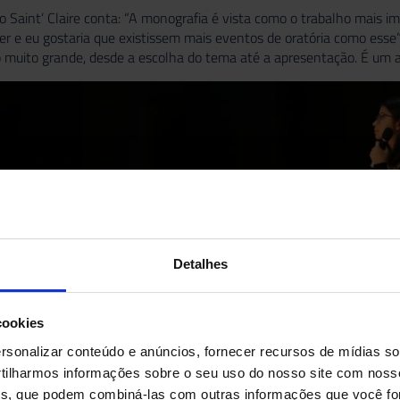
 Saint’ Claire conta: “A monografia é vista como o trabalho mais i
azer e eu gostaria que existissem mais eventos de oratória como ess
uito grande, desde a escolha do tema até a apresentação. É um apr
Detalhes
cookies
sonalizar conteúdo e anúncios, fornecer recursos de mídias soc
ilharmos informações sobre o seu uso do nosso site com noss
ises, que podem combiná-las com outras informações que você fo