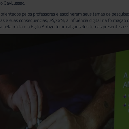
ro GayLussac.
 orientados pelos professores e escolheram seus temas de pesquisa
gas e suas consequências;
eSports
; a influência digital na formação 
za pela mídia e o Egito Antigo foram alguns dos temas presentes ess