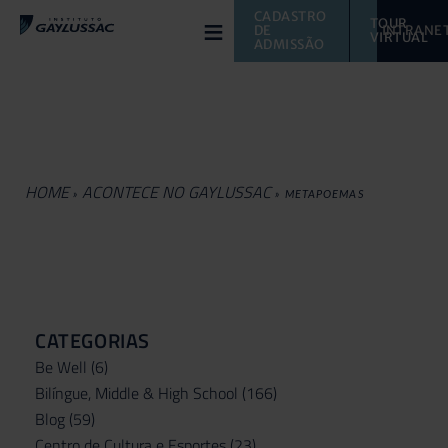
≡
CADASTRO 
TOUR 
DE 
INTRANE
VIRTUAL 
ADMISSÃO
HOME
ACONTECE NO GAYLUSSAC
»
»
METAPOEMAS
CATEGORIAS
Be Well
(6)
Bilíngue, Middle & High School
(166)
Blog
(59)
Centro de Cultura e Esportes
(23)