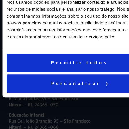
Nós usamos cookies para personalizar conteúdo e anúncios,
Fale conosco
recursos de mídias sociais e analisar o nosso tráfego. Nós
Trabalhe Conosco
compartilharmos informações sobre o seu uso do nosso sit
nossos parceiros de mídias sociais, publicidade e análises
Aviso geral de proteção de dados
combiná-las com outras informações que você forneceu a el
eles coletaram através do seu uso dos serviços deles
INTRANET
Alunos e Responsáveis
Permitir todos
Professores
Personalizar
Ensino Fundamental e Médio
R. Maria Caldas, 35 – São Francisco
Niterói – RJ, 24365-050
Educação Infantil
Rua Cel. João Brandão 95 – São Francisco
Niterói – RJ, 24365-060