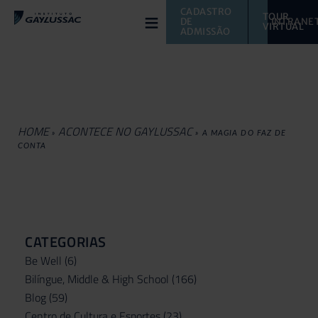
≡
CADASTRO 
TOUR 
DE 
INTRANE
VIRTUAL 
ADMISSÃO
HOME
ACONTECE NO GAYLUSSAC
»
»
A MAGIA DO FAZ DE
CONTA
CATEGORIAS
Be Well
(6)
Bilíngue, Middle & High School
(166)
Blog
(59)
Centro de Cultura e Esportes
(23)