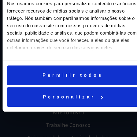
Nós usamos cookies para personalizar conteúdo e anúncios
fornecer recursos de mídias sociais e analisar o nosso
tráfego. Nós também compartilharmos informações sobre o
seu uso do nosso site com nossos parceiros de mídias
sociais, publicidade e análises, que podem combiná-las com
outras informações que você forneceu a eles ou que eles
coletaram através do seu uso dos serviços deles
CNPJ: 16.707.495/0001-23
Cognita Brasil Participacoes LTDA
Permitir todos
AJUDA E SUPORTE
Personalizar
Fale conosco
Trabalhe Conosco