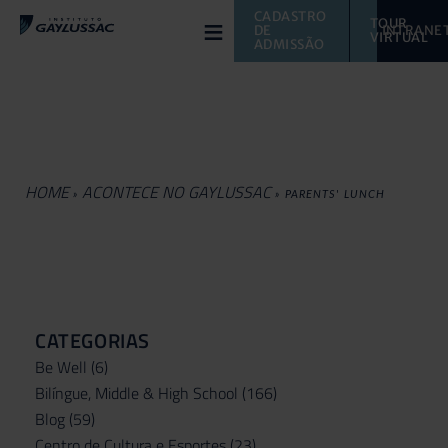
≡
CADASTRO 
TOUR 
DE 
INTRANE
VIRTUAL 
ADMISSÃO
HOME
ACONTECE NO GAYLUSSAC
»
»
PARENTS' LUNCH
CATEGORIAS
Be Well
(6)
Bilíngue, Middle & High School
(166)
Blog
(59)
Centro de Cultura e Esportes
(23)