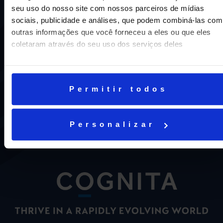
seu uso do nosso site com nossos parceiros de mídias
sociais, publicidade e análises, que podem combiná-las com
outras informações que você forneceu a eles ou que eles
coletaram através do seu uso dos serviços deles
Uma escola com mais de 70 anos de tradição e
compromisso de oferecer aos nossos alunos uma
Permitir todos
educação inovadora e de vanguarda. A excelência está em
nosso DNA e por isso temos 16 anos como líderes do
ENEM em Niterói, somos a segunda melhor escola do
Personalizar
Estado e a sétima do Brasil.