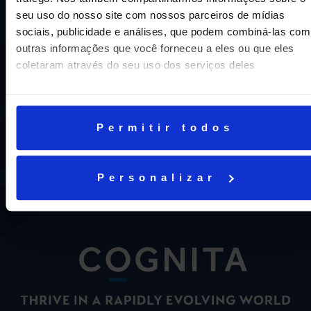
seu uso do nosso site com nossos parceiros de mídias
sociais, publicidade e análises, que podem combiná-las com
outras informações que você forneceu a eles ou que eles
coletaram através do seu uso dos serviços deles
Uma escola com mais de 70 anos de tradição e
compromisso de oferecer aos nossos alunos uma
Permitir todos
educação inovadora e de vanguarda. A excelência está em
nosso DNA e por isso temos 16 anos como líderes do
ENEM em Niterói, somos a segunda melhor escola do
Personalizar
Estado e a sétima do Brasil.