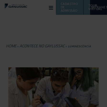
≡
CADASTRO 
TOUR 
DE 
INTRANE
VIRTUAL 
ADMISSÃO
HOME
ACONTECE NO GAYLUSSAC
»
»
LUMINESCÊNCIA